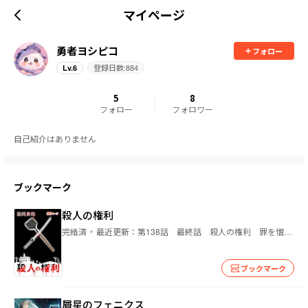
マイページ
勇者ヨシピコ
フォロー
登録日数:
884
Lv.
6
5
8
フォロー
フォロワー
自己紹介はありません
ブックマーク
殺人の権利
完結済
最近更新：
第138話 最終話 殺人の権利 罪を憎んで人も許さず
ブックマーク
屑星のフェニクス