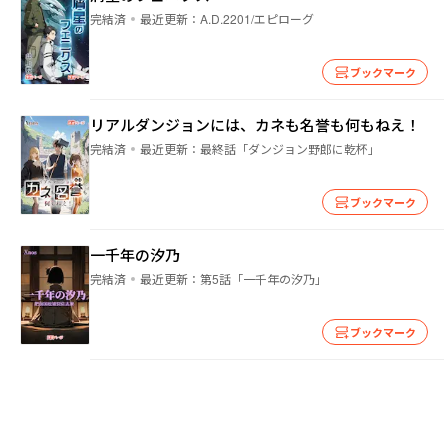
完結済
最近更新：
A.D.2201/エピローグ
ブックマーク
リアルダンジョンには、カネも名誉も何もねえ！
完結済
最近更新：
最終話「ダンジョン野郎に乾杯」
ブックマーク
一千年の汐乃
完結済
最近更新：
第5話「一千年の汐乃」
ブックマーク