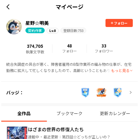
マイページ
星野☆明美
フォロー
契約作家
登録日数:
753
Lv.
8
374,705
48
33
フォロー
フォロワー
執筆文字数
統合失調症の具合が悪く、障害者雇用のB型作業所の編み物の仕事が、在宅
もっと見る
勤務に拡大して忙しくなりましたので、高齢ということもあり、風邪も長引
いて、ネタも尽きて限界だと思いましたので、契約作家で書いていたワール
ド・デザイアを終えることになりました。

担当様や編集部のみなさんによくしていただき、感謝でいっぱいです。

バッジ：
第45話までです。
全作品
ブックマーク
更新カレンダー
はざまの世界の修復人たち
連載中
最近更新：
第四話☆どっちが正しいの？