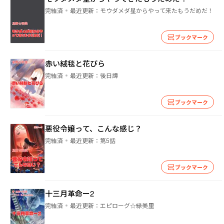
完結済
最近更新：
モウダメダ星からやって来たもうだめだ！
ブックマーク
赤い絨毯と花びら
完結済
最近更新：
後日譚
ブックマーク
悪役令嬢って、こんな感じ？
完結済
最近更新：
第5話
ブックマーク
十三月革命ー2
完結済
最近更新：
エピローグ☆緑美里