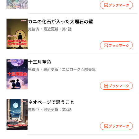
ブックマーク
カニの化石が入った大理石の壁
完結済
最近更新：
第1話
ブックマーク
十三月革命
完結済
最近更新：
エピローグ☆緑美里
ブックマーク
ネオページで思うこと
連載中
最近更新：
第4話
ブックマーク