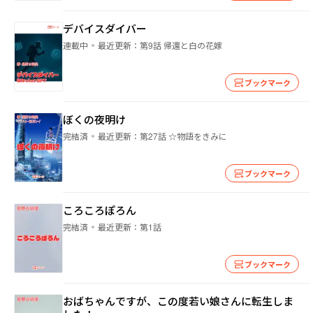
デバイスダイバー
連載中
最近更新：
第9話 帰還と白の花嫁
ブックマーク
ぼくの夜明け
完結済
最近更新：
第27話 ☆物語をきみに
ブックマーク
ころころぽろん
完結済
最近更新：
第1話
ブックマーク
おばちゃんですが、この度若い娘さんに転生しま