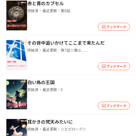
赤と青のカプセル
完結済
最近更新：
第6話
ブックマーク
その背中追いかけてここまで来たんだ
完結済
最近更新：
第7話☆僕は……
ブックマーク
白い鳥の王国
完結済
最近更新：
5
ブックマーク
耳かきの梵天みたいに
完結済
最近更新：
☆エピローグ☆