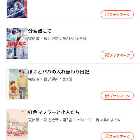
ブックマーク
分岐点にて
完結済
最近更新：
第21話 後日談
ブックマーク
ぼくとパパの入れ替わり日記
完結済
最近更新：
第1話
ブックマーク
虹色マフラーと小人たち
完結済
最近更新：
第7話 エピローグ 青い鳥のように
ブックマーク