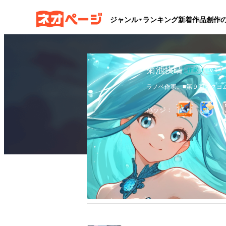
ジャンル
ランキング
新着作品
創作
菊池快晴
作家
Lv.
1
ラノベ作家。■第９回カクヨム
『怠惰な悪辱貴族』①巻発売中
『異世界ガイドマップ』【書
バッジ：
『フェニックスとのんびりス
作品
2
執筆文字数
7.7万
フ
全作品
ブックマーク
更新カレンダー