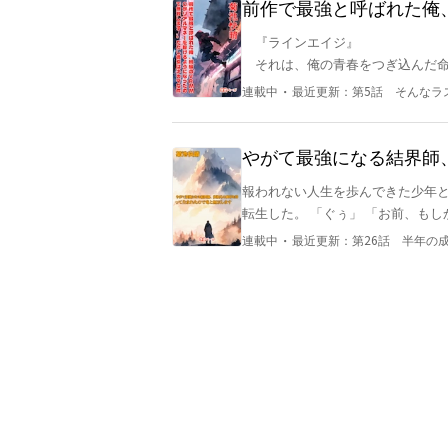
前作で最強と呼ばれた俺
なったので無双します。
　『ラインエイジ』

　それは、俺の青春をつぎ込んだ命
　最高の狩り、最高の仲間、最高の
・
連載中
最近更新：
第5話 そんなラ
　しかしサービス終了間近、10年
「……そんなバナナ」

　それから10年後、ゲームに疎く
やがて最強になる結界師
る。

します
報われない人生を歩んできた少年と
　しかもそれは『リアルマネー』を
転生した。 「ぐぅ」 「お前、も
　前作で最強だった俺なら、間違い
死ぬほどの努力をして、元猫の竜
「ゲームでも、リアルでも、俺は天
・
連載中
最近更新：
第26話 半年の
　これは、35歳の半ニートが、色
ていく物語です。