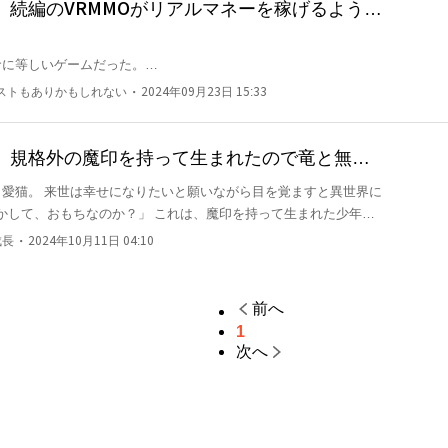
、続編のVRMMOがリアルマネーを稼げるように
＊ただし彼女はネカマな件
に等しいゲームだった。

――。

・
ストもありかもしれない
2024年09月23日 15:33
間も連れ添っていた彼女が『ネカマ』だったことを告白した。

なっていた俺だが、テレビで『VRMMOラインエイジ』の発売を知
、規格外の魔印を持って生まれたので竜と無双
愛猫。 来世は幸せになりたいと願いながら目を覚ますと異世界に
稼げる上に『前作とほぼ同じ』だという。

しかして、おもちなのか？」 これは、魔印を持って生まれた少年が
なく大金持ちになれる。

と幸せになっていく無双物語です。
下を取ってやる」

・
成長
2024年10月11日 04:10
んな人に愛されたり騙されたり邪魔されながら最終的に幸せになっ
前へ
1
次へ