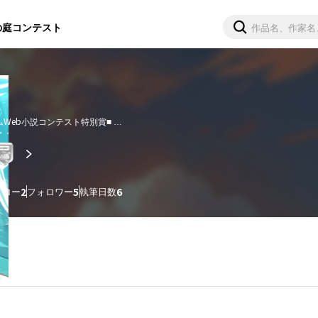
の庭
コンテスト
Web小説コンテスト特別賞■ 

。②巻発売8/30 ③巻鋭意制作中【スニーカー文庫】

籍化進行中】【カクヨムコン９特別賞】

ローライフ』【書籍化進行中】
ォロー
2
フォロワー
5
執筆日数
6