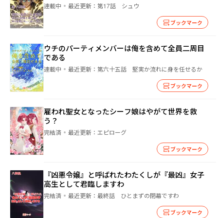
連載中
最近更新：
第17話 シュウ
ブックマーク
ウチのパーティメンバーは俺を含めて全員二周目
である
連載中
最近更新：
第六十五話 堅実か流れに身を任せるか
ブックマーク
雇われ聖女となったシーフ娘はやがて世界を救
う？
完結済
最近更新：
エピローグ
ブックマーク
『凶悪令嬢』と呼ばれたわたくしが『最凶』女子
高生として君臨しますわ
完結済
最近更新：
最終話 ひとまずの閉幕ですわ
ブックマーク