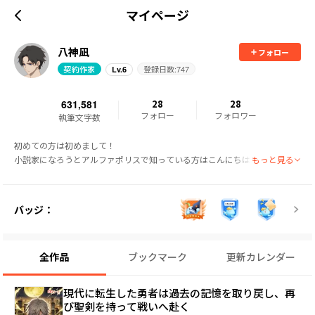
マイページ
八神凪
フォロー
契約作家
登録日数:
747
Lv.
6
631,581
28
28
フォロー
フォロワー
執筆文字数
初めての方は初めまして！

もっと見る
小説家になろうとアルファポリスで知っている方はこんにちは！

【代表作】

バッジ：
・異世界二度目のおっさん、どう考えても高校生勇者より強い

・没落貴族の俺がハズレ(?)スキル『超器用貧乏』で大賢者と呼ばれるまで

・パーティを追い出されましたがむしろ好都合です！

全作品
ブックマーク
更新カレンダー
現代に転生した勇者は過去の記憶を取り戻し、再
び聖剣を持って戦いへ赴く