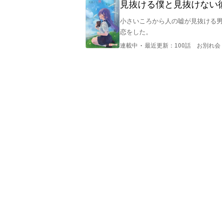
見抜ける僕と見抜けない
小さいころから人の嘘が見抜ける
恋をした。
・
連載中
最近更新：
100話 お別れ会