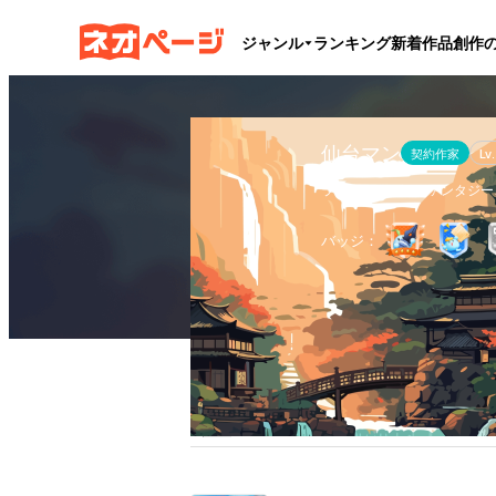
ジャンル
ランキング
新着作品
創作
仙台マン
契約作家
Lv.
ラブコメ、ハイファンタジー
バッジ：
作品
1
執筆文字数
28.7万
フ
全作品
ブックマーク
更新カレンダー