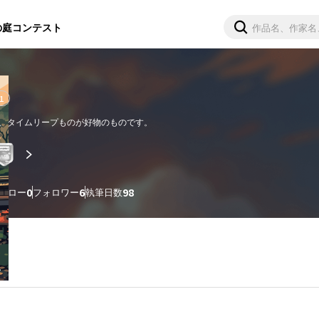
の庭
コンテスト
1
、タイムリープものが好物のものです。
ォロー
0
フォロワー
6
執筆日数
98