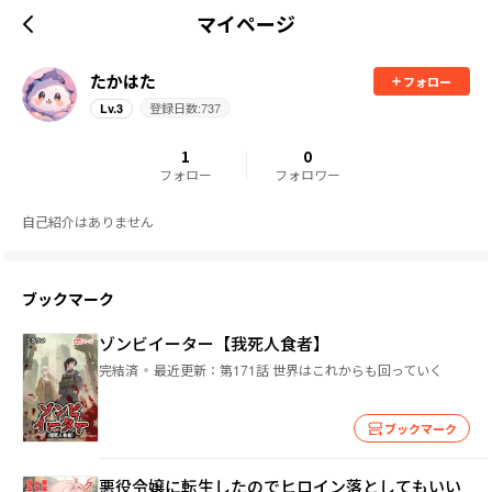
マイページ
たかはた
フォロー
登録日数:
737
Lv.
3
1
0
フォロー
フォロワー
自己紹介はありません
ブックマーク
ゾンビイーター【我死人食者】
完結済
最近更新：
第171話 世界はこれからも回っていく
ブックマーク
悪役令嬢に転生したのでヒロイン落としてもいい