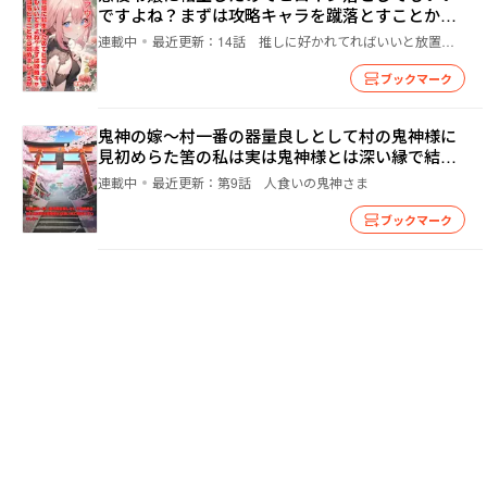
ですよね？まずは攻略キャラを蹴落とすことから
始めましょうか
連載中
最近更新：
14話 推しに好かれてればいいと放置してたら私の為に皆が動いてくれました
ブックマーク
鬼神の嫁～村一番の器量良しとして村の鬼神様に
見初めらた筈の私は実は鬼神様とは深い縁で結ば
れていました～
連載中
最近更新：
第9話 人食いの鬼神さま
ブックマーク