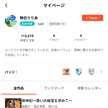
マイページ
物日りりあ
フォロー
契約作家
登録日数:
730
Lv.
0
113,219
0
4
フォロー
フォロワー
執筆文字数
ひっそりと文字書きをしています。言葉のリズムと、想像に繋がる文章作り
を目指しています。
バッジ：
全作品
ブックマーク
更新カレンダー
尋神記～救いの秘宝を求めて～
連載中
最近更新：
第31話