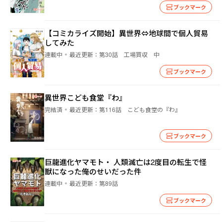
ブックマーク
【コミカライズ開始】異世界⇔地球間で個人貿易
してみた
連載中
最近更新：
第30話 工場買収 中
ブックマーク
異世界こども食堂『わ』
完結済
最近更新：
第116話 こども食堂の『わ』
ブックマーク
巨龍進化ヤマモト・ 人類滅亡は2度目の転生で怪
獣になった俺のせいだった件
連載中
最近更新：
第89話
ブックマーク