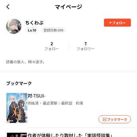
マイページ
ちくわぶ
フォロー
登録日数:
698
Lv.
10
2
7
フォロー
フォロワー
読書の旅人、時々迷子。
ブックマーク
対-TSUI-
完結済
最近更新：
最終話 約束
ブックマーク
作者が体験したり取材した「実話怪談集」