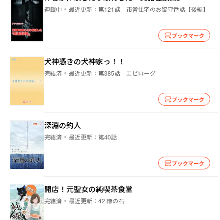
連載中
最近更新：
第121談 市営住宅のお留守番話【後編】
ブックマーク
犬神憑きの犬神家っ！！
完結済
最近更新：
第385話 エピローグ
ブックマーク
深淵の釣人
完結済
最近更新：
第40話
ブックマーク
開店！元聖女の純喫茶食堂
完結済
最近更新：
42.緑の石