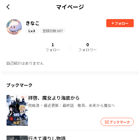
マイページ
きなこ
フォロー
登録日数:
697
Lv.
3
1
0
フォロー
フォロワー
自己紹介はありません
ブックマーク
拝啓、魔女より海底から
完結済
最近更新：
最終話 敬具、未来から魔女へ
ブックマーク
行きて還りし物語