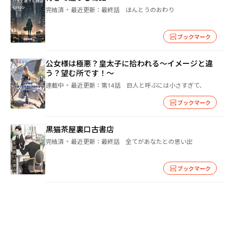
完結済
最近更新：
最終話 ほんとうのおわり
ブックマーク
公女様は極悪？皇太子に拾われる～イメージと違
う？望む所です！～
連載中
最近更新：
第14話 巨人と呼ぶには小さすぎて、
ブックマーク
黒猫茶屋裏口古書店
完結済
最近更新：
最終話 全てがあなたとの思い出
ブックマーク