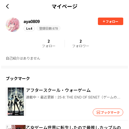
マイページ
aya0809
フォロー
登録日数:
678
Lv.
4
2
2
フォロー
フォロワー
自己紹介はありません
ブックマーク
アフタースクール・ウォーゲーム
連載中
最近更新：
25-8: THE END OF SENET（ゲームの終わり）
ブックマーク
乙女ゲーム世界に転生したので最推しカップルの