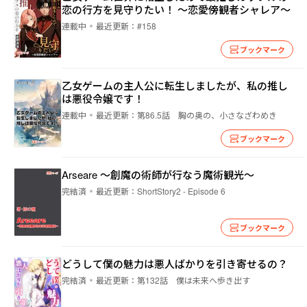
恋の行方を見守りたい！ ～恋愛傍観者シャレア～
連載中
最近更新：
#158
ブックマーク
乙女ゲームの主人公に転生しましたが、私の推し
は悪役令嬢です！
連載中
最近更新：
第86.5話 胸の奥の、小さなざわめき
ブックマーク
Arseare ～創魔の術師が行なう魔術観光～
完結済
最近更新：
ShortStory2 - Episode 6
ブックマーク
どうして僕の魅力は悪人ばかりを引き寄せるの？
完結済
最近更新：
第132話 僕は未来へ歩き出す