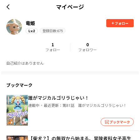
マイページ
竜姫
フォロー
登録日数:
675
Lv.
2
1
0
フォロー
フォロワー
自己紹介はありません
ブックマーク
誰がマジカルゴリラじゃい！
連載中
最近更新：
第81話 誰がマジカルゴリラじゃい！
ブックマーク
【柴犬？】の無双から始まる、冒険者科女子高生