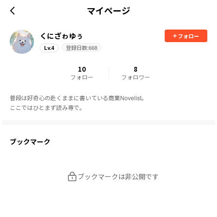
マイページ
くにざゎゆぅ
フォロー
登録日数:
668
Lv.
4
10
8
フォロー
フォロワー
普段は好奇心の赴くままに書いている商業Novelist。

ここではひとまず読み専で。
ブックマーク
ブックマークは非公開です