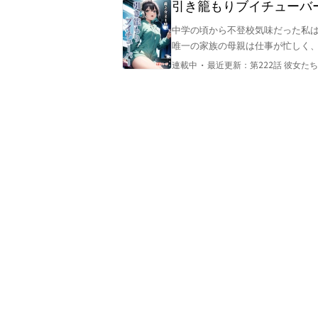
引き籠もりブイチューバ
中学の頃から不登校気味だった私は
唯一の家族の母親は仕事が忙しく、
同級生で幼なじみでご近所さんの
・
連載中
最近更新：
第222話 
目もくれず、チャンネル登録者１００
彼女が引き篭った理由は？彼女の高
周囲と馴染もうと努力する亜沙美
のだが…彼らは亜沙美のアミー水に