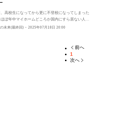
ー
、高校生になってから更に不登校になってしまった

ほぼ年中マイホームどころか国内にすら居ない人

浅宮太一がたまに様子見しに来たりするけど、普通の高校生活には
・
彼女たちの未来(最終回)
2025年07月18日 20:00
万人超えを目指してVTuber活動開始するが…

校生活は？彼女の配信生活の先に待つものは？

。学校生活と配信者活動を通じて、交友関係を少しずつ広げていく
前へ
執着していくw
1
次へ