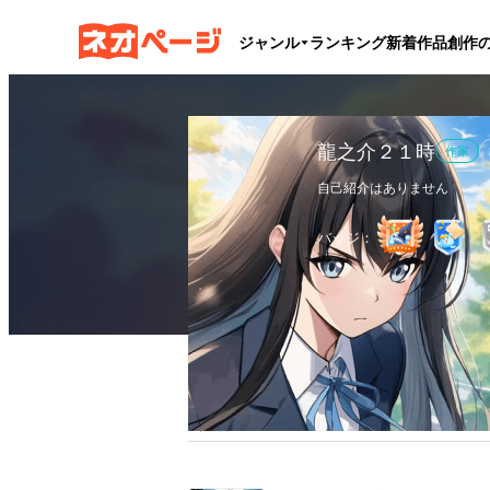
ジャンル
ランキング
新着作品
創作
龍之介２１時
作家
自己紹介はありません
バッジ：
作品
1
執筆文字数
56.2万
フ
全作品
ブックマーク
更新カレンダー