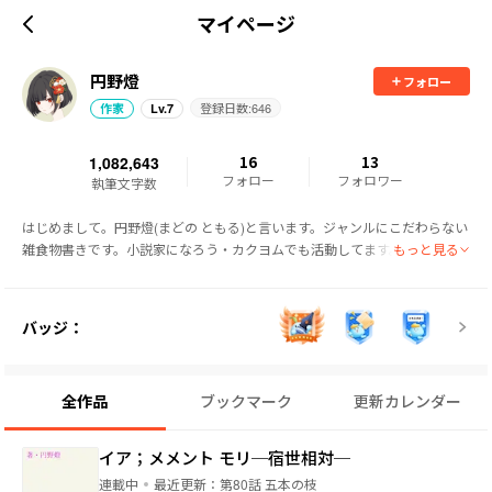
マイページ
円野燈
フォロー
登録日数:
646
作家
Lv.
7
1,082,643
16
13
フォロー
フォロワー
執筆文字数
はじめまして。円野燈(まどの ともる)と言います。ジャンルにこだわらない
もっと見る
雑食物書きです。小説家になろう・カクヨムでも活動してます。

現在、がんを患い闘病生活を送りながら活動しています。少しでも応援して
頂けたら励みになります。

まだまだ未熟者ですが、どうぞよしなに。
バッジ：
全作品
ブックマーク
更新カレンダー
イア；メメント モリ─宿世相対─
連載中
最近更新：
第80話 五本の枝