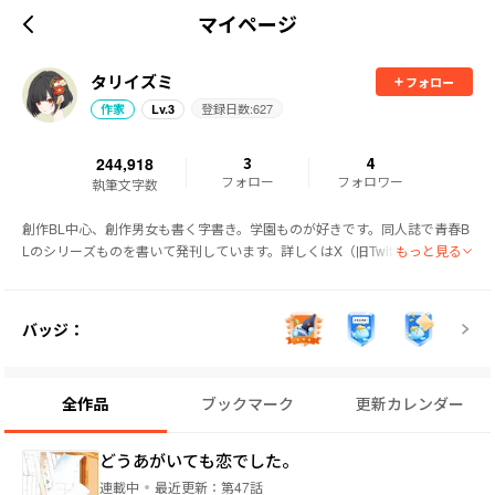
マイページ
タリイズミ
フォロー
登録日数:
627
作家
Lv.
3
244,918
3
4
フォロー
フォロワー
執筆文字数
創作BL中心、創作男女も書く字書き。学園ものが好きです。同人誌で青春B
もっと見る
Lのシリーズものを書いて発刊しています。詳しくはX（旧Twitter）@tari_iz
umi_sayoへ。
バッジ：
全作品
ブックマーク
更新カレンダー
どうあがいても恋でした。
連載中
最近更新：
第47話