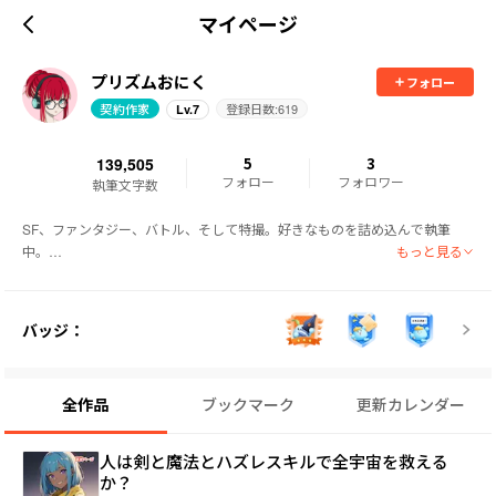
マイページ
プリズムおにく
フォロー
契約作家
登録日数:
619
Lv.
7
139,505
5
3
フォロー
フォロワー
執筆文字数
SF、ファンタジー、バトル、そして特撮。好きなものを詰め込んで執筆
もっと見る
中。

感想をいただけると、とっっっても嬉しいです！
バッジ：
全作品
ブックマーク
更新カレンダー
人は剣と魔法とハズレスキルで全宇宙を救える
か？