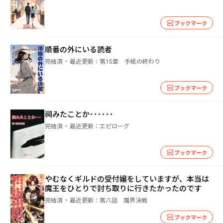
ブックマーク
順番の外にいる読者
完結済
最近更新：
第15章 手紙の終わり
ブックマーク
祠みたことか･･････
完結済
最近更新：
エピローグ
ブックマーク
やむなくギルドの受付嬢をしていますが、本当は
魔王をひとりで討ち取りに行きたかったのです
完結済
最近更新：
第八話 魔界決戦
ブックマーク