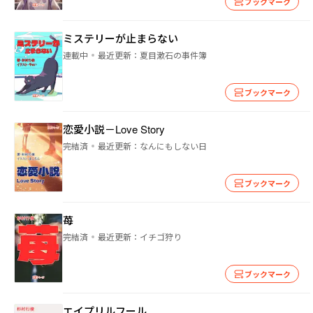
ブックマーク
ミステリーが止まらない
連載中
最近更新：
夏目漱石の事件簿
ブックマーク
恋愛小説－Love Story
完結済
最近更新：
なんにもしない日
ブックマーク
苺
完結済
最近更新：
イチゴ狩り
ブックマーク
エイプリルフール