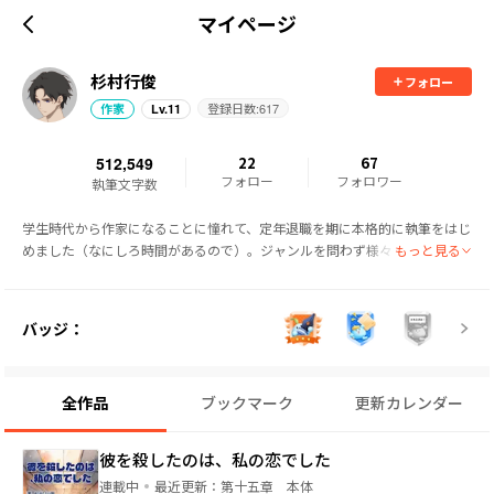
マイページ
杉村行俊
フォロー
登録日数:
617
作家
Lv.
11
512,549
22
67
フォロー
フォロワー
執筆文字数
学生時代から作家になることに憧れて、定年退職を期に本格的に執筆をはじ
もっと見る
めました（なにしろ時間があるので）。ジャンルを問わず様々な小説を書い
てます。そして、いつか、何かしら、ちっぽけな賞でもいいので文学賞的な
ものを獲れたらいいなぁ･･････などと妄想を膨らませています。
バッジ：
全作品
ブックマーク
更新カレンダー
彼を殺したのは、私の恋でした
連載中
最近更新：
第十五章 本体