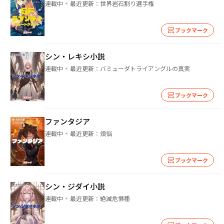
連載中
最近更新：
世界岩石割り選手権
ブックマーク
シン・レキシ小説
連載中
最近更新：
バミューダトライアングルの真実
ブックマーク
ファンタジア
連載中
最近更新：
煩悩
ブックマーク
シン・ジダイ小説
連載中
最近更新：
絶滅危惧種