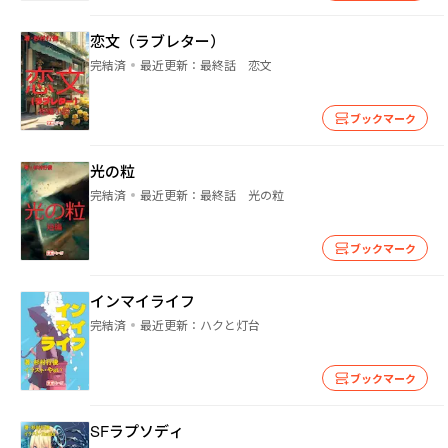
恋文（ラブレター）
完結済
最近更新：
最終話 恋文
ブックマーク
光の粒
完結済
最近更新：
最終話 光の粒
ブックマーク
インマイライフ
完結済
最近更新：
ハクと灯台
ブックマーク
SFラプソディ