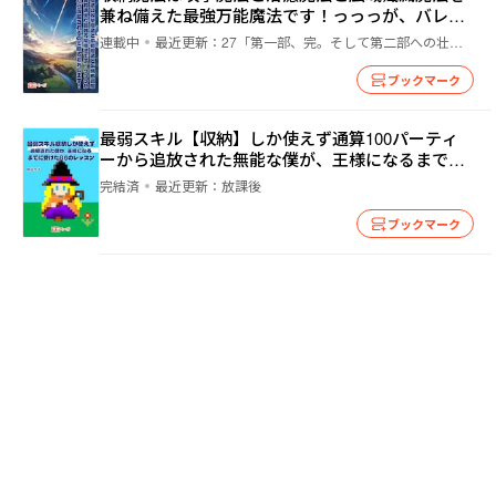
兼ね備えた最強万能魔法です！っっっが、バレた
ら謀殺されるので隠しとおします！
連載中
最近更新：
27「第一部、完。そして第二部への壮絶な引き」
ブックマーク
最弱スキル【収納】しか使えず通算100パーティ
ーから追放された無能な僕が、王様になるまでに
受けた86のレッスン
完結済
最近更新：
放課後
ブックマーク