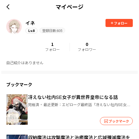
マイページ
イネ
フォロー
登録日数:
605
Lv.
8
1
0
フォロー
フォロワー
自己紹介はありません
ブックマーク
冴えない社内SE女子が異世界皇帝になる話
完結済
最近更新：
エピローグ最終話「冴えない社内SE女子が異世界皇帝になる話、完」
ブックマーク
収納魔法は攻撃魔法と治癒魔法と広域殲滅魔法を