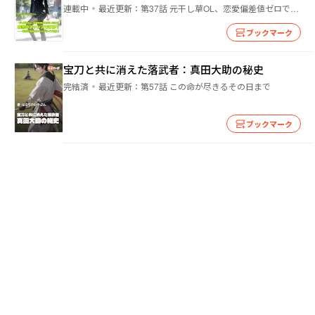
幕！
連載中
最近更新：
第37話 元干し草OL、恋愛偏差値ゼロでも霊に背中を押されました──恋の始まりはオカルトすぎですが。
ブックマーク
宝刀と共に消えた落武者：真田大助の秘史
完結済
最近更新：
第57話 この命が尽きるその日まで
ブックマーク