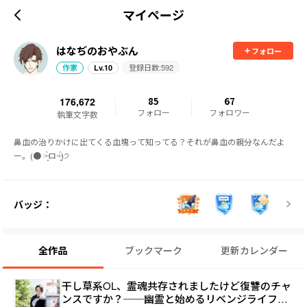
マイページ
はなぢのおやぶん
フォロー
登録日数:
592
作家
Lv.
10
176,672
85
67
フォロー
フォロワー
執筆文字数
鼻血の治りかけに出てくる血塊って知ってる？それが鼻血の親分なんだよ
ー。(● ˃̶͈̀ロ˂̶͈́)੭
バッジ：
全作品
ブックマーク
更新カレンダー
干し草系OL、霊魂共存されましたけど復讐のチャ
ンスですか？──幽霊と始めるリベンジライフ開