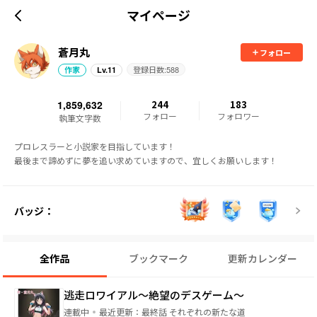
マイページ
蒼月丸
フォロー
登録日数:
588
作家
Lv.
11
1,859,632
244
183
フォロー
フォロワー
執筆文字数
プロレスラーと小説家を目指しています！

最後まで諦めずに夢を追い求めていますので、宜しくお願いします！
バッジ：
全作品
ブックマーク
更新カレンダー
逃走ロワイアル～絶望のデスゲーム～
連載中
最近更新：
最終話 それぞれの新たな道