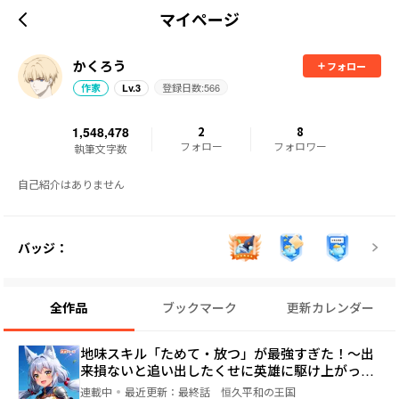
マイページ
かくろう
フォロー
登録日数:
566
作家
Lv.
3
1,548,478
2
8
フォロー
フォロワー
執筆文字数
自己紹介はありません
バッジ：
全作品
ブックマーク
更新カレンダー
地味スキル「ためて・放つ」が最強すぎた！～出
来損ないと追い出したくせに英雄に駆け上がって
から戻れと言われても手遅れです～
連載中
最近更新：
最終話 恒久平和の王国