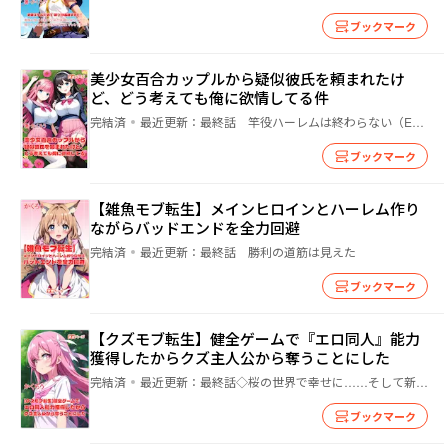
ブックマーク
美少女百合カップルから疑似彼氏を頼まれたけ
ど、どう考えても俺に欲情してる件
完結済
最近更新：
最終話 竿役ハーレムは終わらない（Endless Happy End）
ブックマーク
【雑魚モブ転生】メインヒロインとハーレム作り
ながらバッドエンドを全力回避
完結済
最近更新：
最終話 勝利の道筋は見えた
ブックマーク
【クズモブ転生】健全ゲームで『エロ同人』能力
獲得したからクズ主人公から奪うことにした
完結済
最近更新：
最終話◇桜の世界で幸せに……そして新たな世界へ旅立つ男◇
ブックマーク