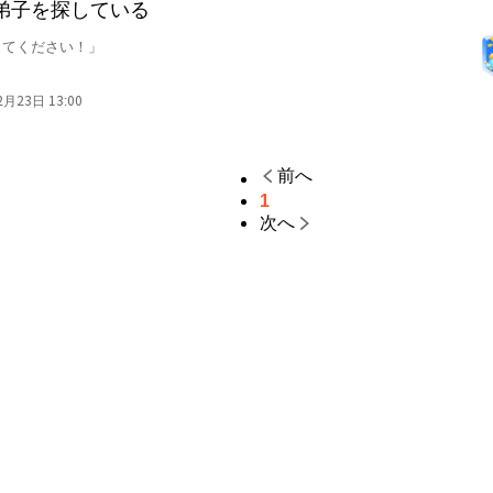
弟子を探している
てください！」

ていた13歳のイヴォンヌは、魔力がある「魔法使い」として村人
2月23日 13:00
女が村を訪れてきたことで、イヴォンヌの穏やかな日常は一変す
前へ
1
っている魔女が、後世のために弟子を見つけて育てていく物語。

次へ
——・＊・——・＊・——・＊・——・＊・——・＊・——・＊・
クマ等していただけたら励みになります！

——・＊・——・＊・——・＊・——・＊・——・＊・——・＊・