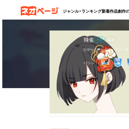
ジャンル
ランキング
新着作品
創作
飛雀
作家
Lv.
3
ひがらと申します。ファンタ
私のお話は1話1話の文章量が
ゆっくり時間を取れる時に読
バッジ：
応援・ブクマ等、ご反応あり
作品
1
執筆文字数
5.6万
フ
全作品
ブックマーク
更新カレンダー