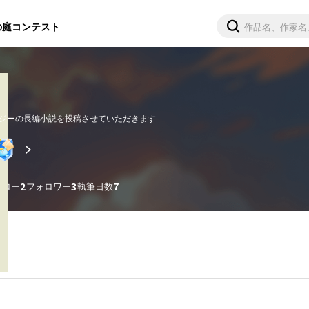
の庭
コンテスト
ジーの長編小説を投稿させていただきます。

多めです。

んでいただければ嬉しいです。

がとうございます！励みになります。
ォロー
2
フォロワー
3
執筆日数
7