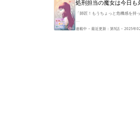
処刑担当の魔女は今日も
「師匠！もうちょっと危機感を持っ
ある片田舎の宿屋の娘として生活し
・
・
連載中
最近更新：
第9話
2025年0
を助けながら日々生活していた。

だがある日、梟の精霊を連れた魔
る。

これは最強と謳われつつも寿命が迫
——・＊・——・＊・——・＊・
——

よろしければ、応援・コメント・ブ
——・＊・——・＊・——・＊・
——