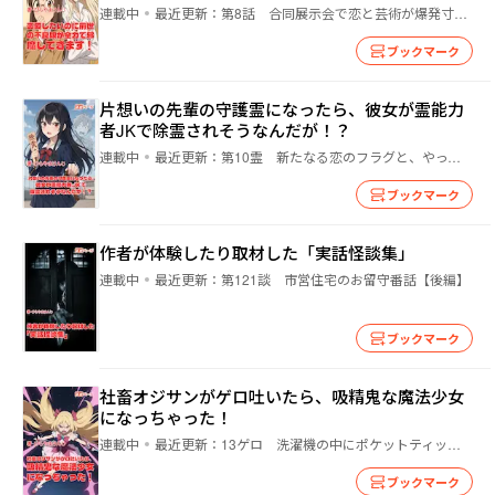
連載中
最近更新：
第8話 合同展示会で恋と芸術が爆発寸前？ 〜アニメ部vs美術部のラブバトルロワイアル勃発〜
また、ライターとして特撮、アニメ、オカルトの関連本に記事を寄稿した事
ブックマーク
があります。

片想いの先輩の守護霊になったら、彼女が霊能力
者JKで除霊されそうなんだが！？
読者の方に笑ってもらえるようなコメディー系のライトノベルを頑張って書
いていきたいと思います。

連載中
最近更新：
第10霊 新たなる恋のフラグと、やってきた使者！
ブックマーク
皆様、よろしくお願い致しますm(_ _)m

Xアカウント

作者が体験したり取材した「実話怪談集」
https://x.com/kenji0419?s=09
連載中
最近更新：
第121談 市営住宅のお留守番話【後編】
ブックマーク
社畜オジサンがゲロ吐いたら、吸精鬼な魔法少女
になっちゃった！
連載中
最近更新：
13ゲロ 洗濯機の中にポケットティッシュ入れた犯人、今日中に名乗り出ろ
ブックマーク