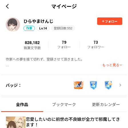
マイページ
ひらやまけんじ
フォロー
登録日数:
552
作家
Lv.
14
828,182
79
73
フォロー
フォロワー
執筆文字数
作家への夢を捨て切れず、登録させて頂きました。

もっと見る
特撮、アニメ、ゲームなどが好きです。

特撮はウルトラマン、仮面ライダー、戦隊、ゴジラシリーズなど、全般的に
バッジ：
好きです。

アニメは、ガンダムシリーズ、キン肉マン、銀魂などの週刊少年ジャンプ系
全作品
ブックマーク
更新カレンダー
です。

　最近では、きらら作品などの日常系のアニメを好んで観てます（笑）。

恋愛したいのに前世の不良娘が全力で邪魔してき
ゲームは、スーパーロボット大戦シリーズ、ミステリー系を好んでプレイし
ます！
ております。
