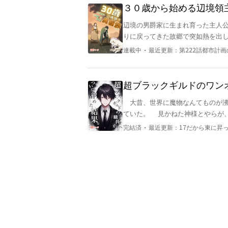
３０歳から始める辺境領
辺境の男爵家に生まれ育った主人公
りに戻ってきた故郷で突如熱を出し倒れ
生きる主人公たちがいろんな種族の
・
連載中
最近更新：
第222話都市計
い物を作り、もふもふと戯れ、幸
おります。 ゆったりと進む物語ですので、ゆ
し読み期間がまもなく終了し、9月
超ブラックギルドのワン
だけるよう努めてまいりますので
大昔、世界に魔物なんてものが沸くようになった。 魔物は人
ていた。 見かねた神様とやらが
の対抗策とした。 そんなこんなで人々は魔物と戦い続け、それ自体が仕事になった。 魔物討伐
・
完結済
最近更新：
17だから東に昇
でも何でもやるやつらを、別に冒
するために、ついでに納税してもらう為に冒険者
をする男。 だが、男の働くギル
ついに、辞めることにしたようだ。 男が辞めたことによる影響、辞めた男の行動による影
影響は伝播し様々な影響を生む。 その伝播して行く影響の果てにある、結果とは。 続編の契約
連載開始！ 『他の作品』欄から是非！ ※閲覧モードは原稿モードを推奨、縦組み横
ています。 ※この物語は、法律・