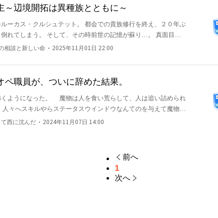
主～辺境開拓は異種族とともに～
ルーカス・クルシュテット。 都会での貴族修行を終え、２０年ぶ
てしまう。 そして、その時前世の記憶が蘇り…。 真面目に
力を借りながら辺境を開拓し、幸せを実現していく物語。 美味し
・
画の相談と新しい命
2025年11月01日 22:00
せな時間を過ごしながら、日々成長していく姿を描ければと思って
ったりとお付き合いください。 なお、本作品は無料試
上旬より有料配信となります。 これからも皆さまに楽しんでいた
オペ職員が、ついに辞めた結果。
、今後とも温かいご支援をいただければ幸いです。
を食い荒らして、人は追い詰められ
、人々へスキルやらステータスウインドウなんてのを与えて魔物へ
・
って西に沈んだ
2024年11月07日 14:00
険なんてしてもないのに冒険者なんて呼んだ。 国は冒険者を管理
ギルドを設立した。 そんな世界で、ギルドの職員
ドはブラックどころか超ブラック。 ワンオペで働き続けた男は
前へ
響。
1
次へ
組みは両対応し
法令に反する行為を容認・推奨するものではありません。