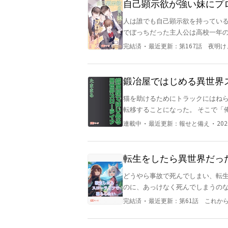
自己顕示欲が強い妹にプ
人は誰でも自己顕示欲を持っている。それが
でぼっちだった主人公は高校一年の
気丈に振る舞っていたが、自分の所
・
完結済
最近更新：
第167話 夜明け
なれる？」 この言葉を切っ掛けに
中、妹の思惑を知った主人公だが
鍛冶屋ではじめる異世界
猫を助けるためにトラックにはね
転移することになった。 そこで「
り、バタバタするけど、「俺」は果たし
・
・
連載中
最近更新：
報せと備え
20
でも連載中です。 書籍版１～１１
転生をしたら異世界だっ
どうやら事故で死んでしまい、転
のに、あっけなく死んでしまうの
い！」 だが、現状は幼馴染に
・
完結済
最近更新：
第61話 これか