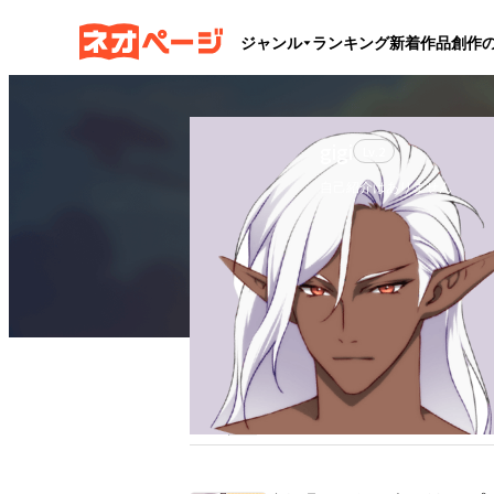
ジャンル
ランキング
新着作品
創作
gigi
Lv.
2
自己紹介はありません
フォロー
0
フォロワー
1
ブックマーク