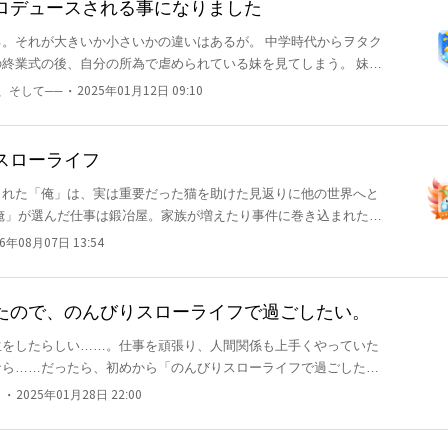
ロデュースされる事になりました
大きいか小さいかの違いはあるが。 中学時代からヲタク
終業式の後、自分の所為で虐められている妹を見てしまう。 妹は
為で妹が虐められるのは嫌だと奮起する。 「どうすればリア充に
・
、そして──
2025年01月12日 09:10
妹プロデュースの元、リア充になるべく特訓を開始する。 そんな
、妹の為に学校一のリア充を目指すのだった。
スローライフ
られた「俺」は、実は重要だった猫を助けた見返りに他の世界へと
俺」が選んだ仕事は鍛冶屋。家族が増えたり事件に巻き込まれた
て最後は静かにスローライフを満喫できるのか。 他サイト様
26年08月07日 13:54
巻発売中、コミック版１～５巻も発売中です。
たので、のんびりスローライフで過ごしたい。
生をしたらしい……。仕事を頑張り、人間関係も上手くやっていた
なら……だったら、初めから「のんびりスローライフで過ごした
巻き込まれて冒険者になる流れになってしまっている……
・
ら
2025年01月28日 22:00