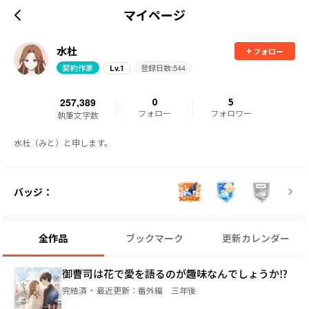
マイページ
水杜
フォロー
契約作家
登録日数:
544
Lv.
1
257,389
0
5
フォロー
フォロワー
執筆文字数
バッジ：
全作品
ブックマーク
更新カレンダー
御曹司は花で愛を語るのが趣味なんでしょうか⁉
完結済
最近更新：
番外編 三年後