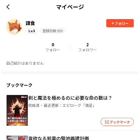
マイページ
譚食
フォロー
登録日数:
523
Lv.
3
0
2
フォロー
フォロワー
自己紹介はありません
ブックマーク
剣と魔法を極めるのに必要な命の数は？
完結済
最近更新：
エピローグ「満足」
ブックマーク
貪欲なる邪竜の領地再建計画