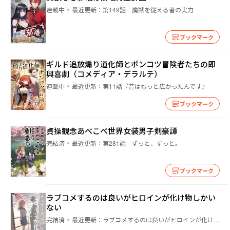
連載中
最近更新：
第149話 魔獣を従える者の実力
ブックマーク
ギルド追放煽り道化師とポンコツ冒険者たちの即
興喜劇（コメディア・デラルテ）
連載中
最近更新：
第11話『昔はもっと広かったんです』
ブックマーク
貞操観念あべこべ世界女装男子剣豪譚
完結済
最近更新：
第281話 ずっと、ずっと。
ブックマーク
ラブコメするのは良いがヒロインが化け物しかい
ない
完結済
最近更新：
ラブコメするのは良いがヒロインが化け物しかいない