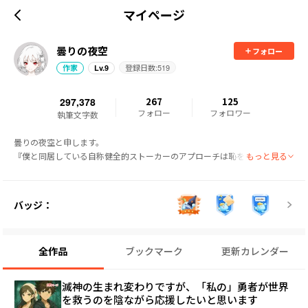
マイページ
曇りの夜空
フォロー
登録日数:
519
作家
Lv.
9
297,378
267
125
フォロー
フォロワー
執筆文字数
曇りの夜空と申します。

もっと見る
『僕と同居している自称健全的ストーカーのアプローチは恥を知らない』を
連載中しております。

突拍子もない日常と、ちょっと風変わりなキャラたちが織りなす学園ラブコ
メディです。

バッジ：
笑いあり、驚きありの奇妙な世界へ、ぜひお越しください！

基本１話完結であり、内容や文体もお気軽に読めると信じています！

コメント・応援、どしどしお待ちしています♪
全作品
ブックマーク
更新カレンダー
滅神の生まれ変わりですが、「私の」勇者が世界
を救うのを陰ながら応援したいと思います