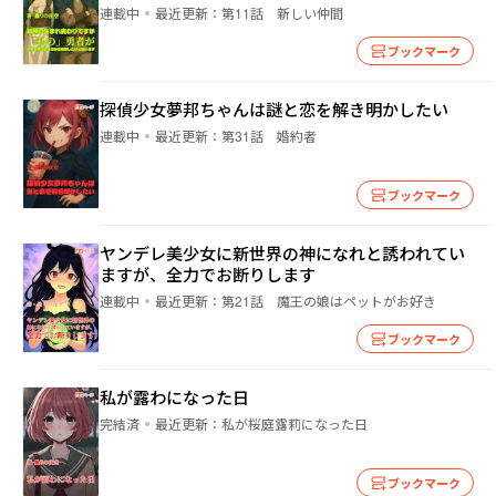
連載中
最近更新：
第11話 新しい仲間
ブックマーク
探偵少女夢邦ちゃんは謎と恋を解き明かしたい
連載中
最近更新：
第31話 婚約者
ブックマーク
ヤンデレ美少女に新世界の神になれと誘われてい
ますが、全力でお断りします
連載中
最近更新：
第21話 魔王の娘はペットがお好き
ブックマーク
私が露わになった日
完結済
最近更新：
私が桜庭露莉になった日
ブックマーク