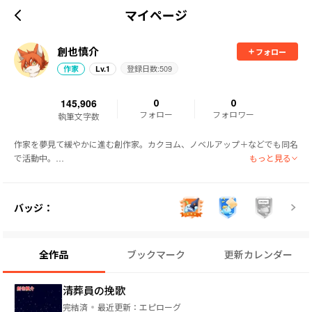
マイページ
創也慎介
フォロー
登録日数:
509
作家
Lv.
1
145,906
0
0
フォロー
フォロワー
執筆文字数
作家を夢見て緩やかに進む創作家。カクヨム、ノベルアップ＋などでも同名
もっと見る
で活動中。

バトル、ファンタジー、ホラー、サスペンスなどを愛します。

小説について自分なりに学びながら、少しでも多くの方を夢中にできるよう
頑張ります。
バッジ：
全作品
ブックマーク
更新カレンダー
清葬員の挽歌
完結済
最近更新：
エピローグ