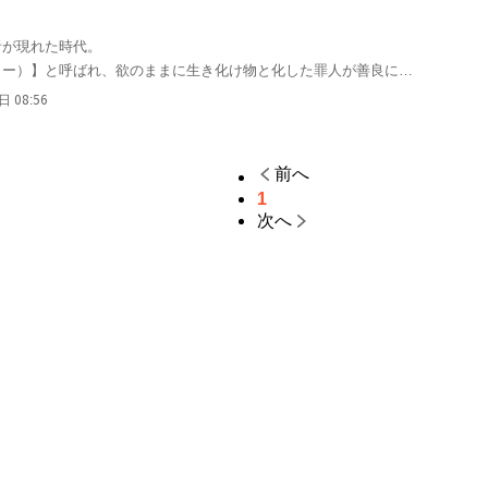
。
が現れた時代。

カー）】と呼ばれ、欲のままに生き化け物と化した罪人が善良に生
に紛れて狩り、葬っていた。

 08:56
れる地域に自ら入って自殺しようとした少女・輝世は、そんな【葬
名を持つ青年・椎名に自殺を止められ、その上流れで引き取られ
前へ
1
次へ
ていた輝世だったが、彼の不器用な優しさに触れて次第に元の天真
たいと思うようになる。

よって暴走した椎名を止めたことによって、輝世に特殊な異能力が
にそのことを知られて、平穏な日常が崩れてしまい……⁉︎

れる嫌われ者の青年。

た2人の異能を巡った物語が、今幕を開ける‼︎