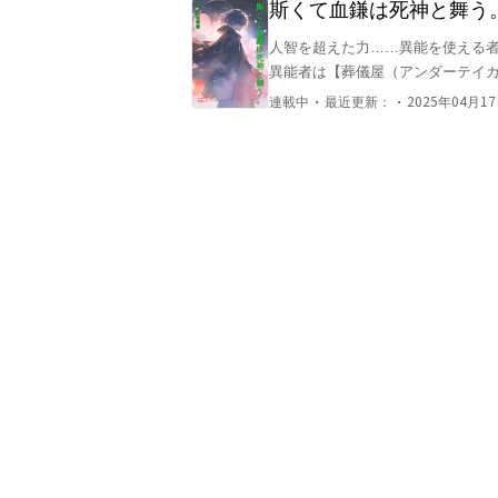
斯くて血鎌は死神と舞う
人智を超えた力……異能を使える者
異能者は【葬儀屋（アンダーテイ
きる人々を襲わぬように……夜の闇
・
・
連載中
最近更新：
2025年04月17日
そんな時代のある日、化け物が溢
儀屋】の1人であり【死神】の二つ
ることになってしまう。

最初は【死神】である椎名を恐れ
爛漫な様子に戻り、同時に彼を助け
だが、仕事で怪我を負ったことに
あることが発覚し……。

更にそれが【葬儀屋】を束ねる組織
特殊な異能を持つ少女×死神と呼ば
それぞれが秘密と複雑な事情を抱え