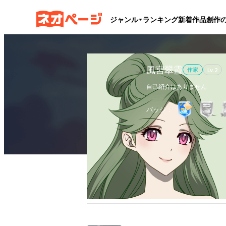
ジャンル
ランキング
新着作品
創作
風宮翠霞
作家
Lv.
2
自己紹介はありません
バッジ：
作品
1
執筆文字数
0
フォロ
全作品
ブックマーク
更新カレンダー