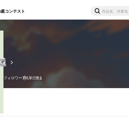
の庭
コンテスト
ー
9
フォロワー
7
執筆日数
1