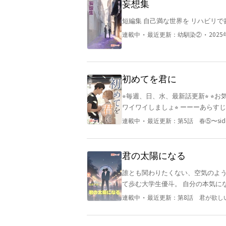
妄想集
短編集 自己満な世界を リハビリ
・
・
連載中
最近更新：
幼馴染②
2025
初めてを君に
⭐︎毎週、日、水、最新話更新⭐︎ 
ワイワイしましょ⭐︎ ーーーあらすじーーー 身体だけと割り切ったはずの2人に芽生えた恋心。好きな
気持ちは溢れていくのに、2人の関係は
・
連載中
最近更新：
第5話 春⑤〜si
と） 大学生の頃、興味半分で出
して出会い系の条件欄をかなり厳
し、そう簡単に相手は見つからず
君の太陽になる
欲しい』と連絡があり、興味半分で
誰とも関わりたくない、空気のよう
ねる。一夜限りのつもりが、陽向
て歩む大学生優斗。 自分の本気に
してしまう自分に戸惑う。数回身
落ちていくまでのお話。
おしくてたまらないこの気持ちを
・
連載中
最近更新：
第8話 君が欲し
まいにしたい。」と告げられる。 陽向（ひなた）は駅中の人気カフェで働いている２０歳。 物心
ついた頃から男の子しか好きにな