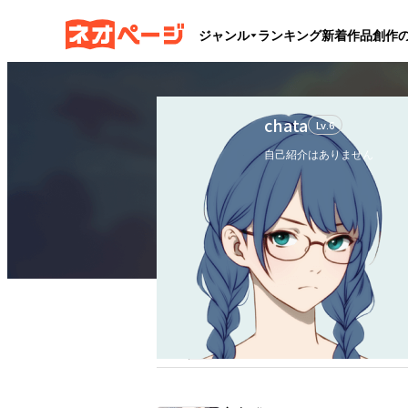
ジャンル
ランキング
新着作品
創作
chata
Lv.
6
自己紹介はありません
フォロー
1
フォロワー
1
ブックマーク