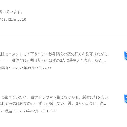
で書いています。
年09月21日 11:10
⭐︎お気軽にコメントして下さ〜い！秋斗陽向の恋の行方を見守りながら
拗れていってしまう……。2人が選んでいく道は？ 秋斗（あき
・
de陽向〜
2025年09月27日 22:55
会い系サイトに登録し、その後セフレとトラブルが続き、嫌気がさ
しくした。本当に身体だけの割り切った関係しかしたくない。しか
大学卒業、就職し、半年が経った。 そんなある日『初めてをして
陽向（ひなた）に会う。 こんな綺麗な子がゲイ？喜んで身体を重
に生きていたい。 昔のトラウマを抱えながらも、懸命に前を向い
と連絡先を交換する。その日を境に、毎日毎日なぜか陽向へ連絡を
なれるものは何なのか、ずっと探していた透。 2人が出会い、恋に
体を重ねる関係が続いた。もうさすがに陽向へのこの苦しくて、愛
、きちんと伝えようと決心するが…陽向から「今日で会うのはおし
・
い〜後編〜
2024年12月15日 19:52
れない自分。本当にゲイなのか、男に抱かれたいのか、思い切って