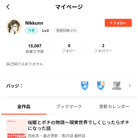
マイページ
Nikkunn
フォロー
登録日数:
474
作家
Lv.
3
15,097
0
2
フォロー
フォロワー
執筆文字数
自己紹介はありません
バッジ：
全作品
ブックマーク
更新カレンダー
桜姫とポチの物語～現実世界でしくじったらポチ
になった話
完結済
最近更新：
第26話 最終話