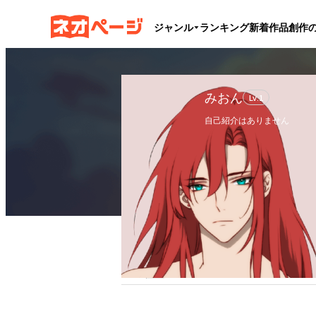
ジャンル
ランキング
新着作品
創作
みおん
Lv.
1
自己紹介はありません
フォロー
10
フォロワー
1
ブックマーク