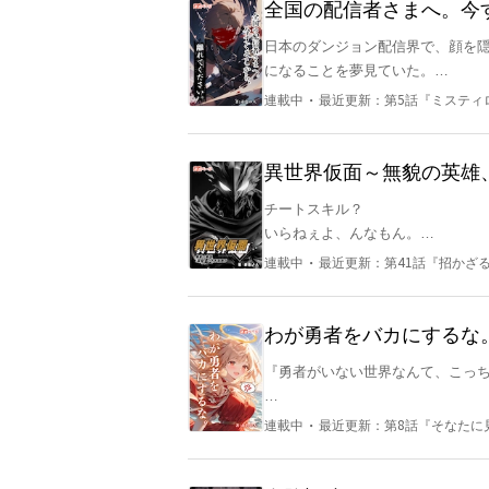
全国の配信者さまへ。今
日本のダンジョン配信界で、顔を
になることを夢見ていた。

・
連載中
最近更新：
第5話『ミスティ
ある日、未開ダンジョンの情報を
るのだが、そこで遭遇したのは、国
異世界仮面～無貌の英雄
モンスターの襲撃を受け、意識を失
チートスキル？

いらねぇよ、んなもん。

目を覚ますと、そこには衝撃的な現
―――悠そっくりの『偽物』が、ダ
・
連載中
最近更新：
第41話『招かざ
かかってくんなら、正面からぶちの
だからよ——、

無実の罪を着せられ、追われる身と
わが勇者をバカにするな
彼は自身の無実を証明するため、
歯ぁ、喰いしばれ。

『勇者がいない世界なんて、こっち
正義の心1割、巻き込まれ体質9割。
魔界で勇者が「推し」とされる時代
・
連載中
最近更新：
第8話『そなたに
ひねくれてるけど最後の最後はキめ
魔王エルギアは、勇者との最終決戦
フィジカルモンスターヒーローの異