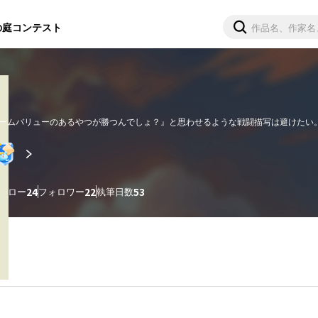
の庭
コンテスト
ームバリューのあるやつが勝つんでしょ？』と思わせるような戦闘描写は避けたい。
。

見、そして土壇場で訪れる幸運。

ォロー
24
フォロワー
22
執筆日数
53
い、誰も予想しなかった結果が生まれる、そんな戦闘を描きたい。

小細工すら無駄だったと言わんばかりの、圧倒的なフィジカルで相手を捻り潰した