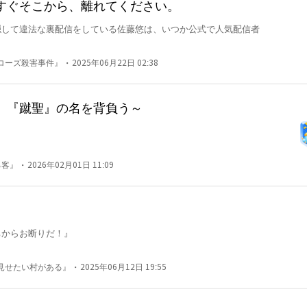
すぐそこから、離れてください。
隠して違法な裏配信をしている佐藤悠は、いつか公式で人気配信者
・
ローズ殺害事件』
2025年06月22日 02:38
手に入れた悠は、一攫千金を狙い、危険な禁足区域に足を踏み入れ
では確認されていない新種のモンスターだった。

、『蹴聖』の名を背負う～
った悠。

実が待っていた。

ンジョン配信者を殺害する映像が拡散されていたのだ。

・
る客』
2026年02月01日 11:09
めしてやる。

なった悠。

。
暴走する『偽物』と対峙する。
からお断りだ！』



。

・
見せたい村がある』
2025年06月12日 19:55
る！

を夢見て、壮大な作戦を練り上げていた。

世界冒険譚！
