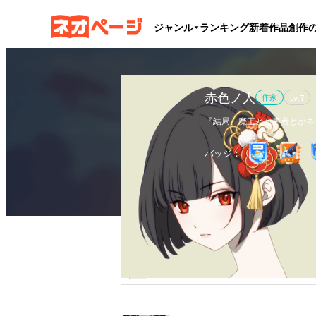
ジャンル
ランキング
新着作品
創作
赤色ノ人
作家
Lv.
7
『結局、魔王とか勇者とかネ
どんな相手にも必ず勝機がある
バッジ：
綿密な作戦、意外な相性の発
作品
5
執筆文字数
19.1万
フ
そんな要素がいくつも絡み合
…のだが、最終的にはそんな
れるのがワタシです。

全作品
ブックマーク
更新カレンダー