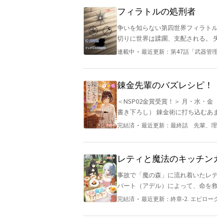
る。美形の宰相 アレックス。 奴
フィラトルの処刑者
を振りまき、視線が合えば男女問わ
争いを知らない第四世界フィラトル。 ある少年と少女は突如顕現した神、エンデに害され、
年ぶりに帰ってきて…。
切りに世界は蹂躙、支配される。 失われた日常を求め、ひたすらに抗い続けるレジスタンス。 恐怖
し、最低限の平和の為に自ら服従を選ぶ者達。 更にはそれと相対し、暗躍す
・
連載中
最近更新：
第47話「武器管
が混ざり合うフィラトルという世界に、記憶
感情。 やがては処刑者と呼ばれる
錬金先輩のバズレシピ！
＜NSP02金賞受賞！＞ 月・水・
書き下ろし） 錬金術に打ち込むあまり、周囲とのコミュニケーションを取らなかった槍込聖（32）
は、同期に成果を奪われ搾取の日
・
完結済
最近更新：
最終話 先輩、理
立ち上がる。大学時代に聖によって
る計画を立てていた。それが実行
からの書類をまとめ勤務先の上司に
レティと魔法のキッチン
ングを考えていた聖を誘い、とある配信チャンネルを
事故で「魔の森」に流れ着いたレ
ル』というもの。 世に数多いる錬
バート（アデル）によって、命を救
った。 立ち上げ当初は誰もがそう
年。 恐れられていた「魔の森」も
いる。 「え、エリクサー？ 熟練度250で作れるよ。素材は要相談だけど。まだレシピが出回ってな
・
完結済
最近更新：
終章-2. エピロー
レティが治療のお礼に料理を振る
い？ あ、ふーん（察し）」 軽い雑談で投下される爆弾情報の数々。こいつは何者だ？ 噂は噂を呼