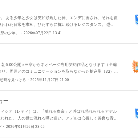
はそこにいるだけでキラキラとライトが当たっているようなオーラ
ず魅了するという魔性の男。 俺の十八歳の【成人の儀】に奴が数
それを皮
る4体の魔。 様々な思惑
・
理部の少年」
2026年07月22日 13:41
喪失の青年、アインスは現れる。 失った記憶、手にした
彼は翻弄されながらも全てを討つべく、神へと挑む。
金 朝6:00公開 ※三章からネオページ専用契約作品となります（全編
々を送り続けていた。しかしその状況を打破しようと一人の女性が
・
想郷を見つける
2025年11月27日 21:00
命を救われた望月ヒカリ（31）は今の現状を我慢ならないととあ
される当日、聖は原因不明の重体により救急搬送。ヒカリは兼ねて
直談判。 無事退職を終えたヒカリは、かねてよりヘッドハンティ
カー
設立した。 それが『先輩と後輩の錬金チャンネ
ティシア（レティ）は、「凍れる炎帝」と呼ばれ恐れられるアデル
金術師の卵の熟練度を底上げしようと試みる実験的なチャンネルだ
われた。 人の世に流れる噂と違い、アデルは心優しく善良な青
思っていた。企画主のヒカリでさえも。 だがそれを覆した存在が
、実際は、精霊と植物の恵みに満ちた美しい「恵みの森」だった。
・
グ
2026年01月16日 23:05
舞ったことがきっかけとなり、アデルとレティは惹かれ合うよう