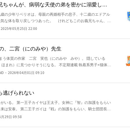
溺愛ラブコメ、開幕。 ※毎週、月曜日と木曜日の週
兄ちゃんが、病弱な天使の弟を密かに溺愛して
歳の少年リベリオは、母親の再婚相手の息子、十二歳のエドアル
元気な体を取り戻しつつあった。 けれどもこのお義兄ちゃん、
言われるほど、無愛想で無口。 その裏に隠されたエドアルドお義
・
2025年05月25日 22:00
の勘違い、すれ違いラブコメディー！ 奇数話がリベリオ
(弟)視点、偶数話がエドアルド(兄)視点です！ 隔日更新に変更になりました！
りの、二宮（にのみや）先生
まう体質の作家 二宮 実也（にのみや みや）。 隠している
かりそうになる。 不定期連載 執着系男子×猫体質
・
ND
2026年04月01日 09:10
ら逃げられない
がいる。 第一王子カイヤは王太子。女神に『智』の加護をもらい
来は安泰。 第二王子ガイは『戦』の加護をもらい、騎士団団長
学業も体力も敵わなかった。 もう母（王妃）譲りの
6月29日 09:58
か【微笑みの王子】と言われて老若男女問わず人気があるらしい。
かぶりして過ごしてきた。 だがいつもしつこく絡んでくる奴がい