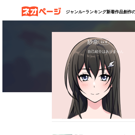
ジャンル
ランキング
新着作品
創作
紗奈
Lv.
6
自己紹介はありません
フォロー
11
フォロワー
4
ブックマーク