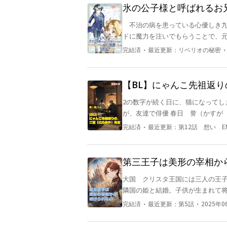
喚された勇者なヒロインと猫可愛がりな魔王との
氷の公子様と呼ばれるお
二回、更新予定です。
いる
不治の病を患っている心優しき九
ドに魔力を注いでもらうことで、
『氷の貴公子様』なんて周りから
・
完結済
最近更新：
リベリオの秘密
兄ちゃんの本当の気持ちとは！？ 義兄弟
【BL】にゃんこ先祖返
2の数字が続く日に、猫になってし
が、友達で俳優 春日 誉（かすが ほまれ）に見つ
男子
・
完結済
最近更新：
第12話 想い E
第三王子は美形の宰相か
大国 クリスタ王国には三人の王子
隣国の姫と結婚。子供が生まれて将
へ。 第三王子の俺、カイルは上の兄たちには
・
・
完結済
最近更新：
第5話
2025年0
美貌で微笑むしかない。いつから
俺はイメージを崩さないように猫