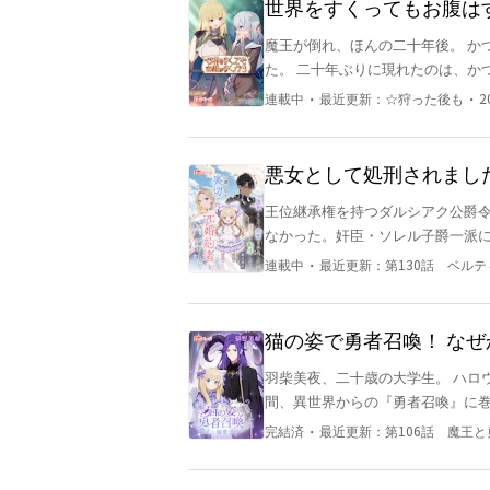
世界をすくってもお腹は
魔王が倒れ、ほんの二十年後。 か
た。 二十年ぶりに現れたのは、かつての仲間の魔女。 「もう
で」 魔女の言葉をきっかけに、ふたりは世界を巡る旅へ出る。 世界をすくっても、満たされなかっ
・
・
連載中
最近更新：
☆狩った後も
2
たものを埋めるために。 ◇ 面白ければ、応援、感想などしていただけると大変嬉しゅうございま
す。 本作品の表紙はAIによるも
ます。
悪女として処刑されまし
婚約者と婚約しました
王位継承権を持つダルシアク公爵
なかった。奸臣・ソレル子爵一派
である。愕然としたものの、弟を逃
・
連載中
最近更新：
第130話 ベル
だと言ったけれど、エグランティー
た。 名前はベルティーユ。 弟の
ながら、筋トレに励む日々。 けれ
猫の姿で勇者召喚！ な
ーユが三歳の誕生日を迎えると、
羽柴美夜、二十歳の大学生。 ハロ
えげつない。 アロイスは生涯独身
間、異世界からの『勇者召喚』に巻
う。 二度と騙されたりはしない。
しかも、ここは儀式を行った人族の
の差は大きいが、国王の一声で婚約
・
完結済
最近更新：
第106話 魔王
う⁉） 焦る子猫姿の美夜だが、何
スはエグランティーヌを裏切ってい
い子猫に、冷酷無慈悲なはずの魔王サマがメ
ともに弟を探しだし、ダルシアク