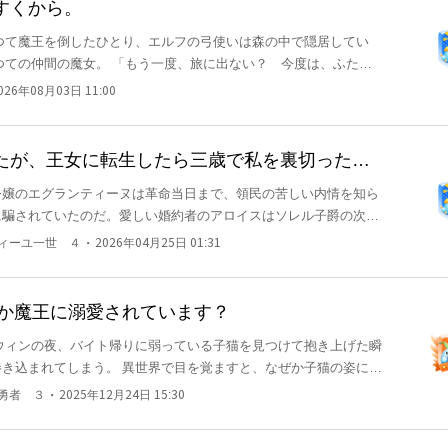
すくから。
つて魔王を倒したひとり、エルフの弓使いは森の中で隠居してい
一度、旅に出ない？ 今度は、ふたり
026年08月03日 11:00
のではなく、イラストレーターは、めとなさいく様にご依頼しており
たが、王女に転生したら三歳で私を裏切った元
令嬢のエグランティーヌは革命当日まで、領民の苦しい内情を知ら
に騙されていたのだ。愛しい婚約者のアロイスはソレル子爵の次男
すために囮になり、地下牢に投獄された。 アロイスは修道院行き
・
ティーユ一世 ４
2026年04月25日 01:31
ヌは処刑された。 直後、叔父である国王の第四王女として転生し
訃報は入ってこない。 弟を見つけ、ソレルへ復讐することを計画し
ど、ソレル子爵は伯爵に陞爵し、王宮に食いこんでいた。ベルティ
ぜか魔王に溺愛されています？
ソレル直系の孫の縁談がまとめられそうになる。ソレルの包囲網が
ウィンの夜、バイト帰りに弱っている子猫を見つけて抱き上げた瞬
宣言をしたものの、幼馴染みの男爵令嬢との縁談が進んでいるとい
き込まれてしまう。 異世界で目を覚ますと、なぜか子猫の姿に！
 ベルティーユは婚約者に自分を裏切ったアロイスを指名した。歳
国ではなく、召喚儀式に干渉した魔王の城。 （魔王に殺されちゃ
が整う。 元婚約者と婚約し、知らなかった事実を知る。 アロイ
・
と勇者 ３
2025年12月24日 15:30
やら魔王の様子がおかしい。 どうやら、ふわふわもふもふの愛らし
なかった？ 本当は深く愛していた？ ベルティーユはアロイスと
ロメロになっているようで……？ 子猫姿で巻き込まれ召
革命の真相を暴こうと動きだした。