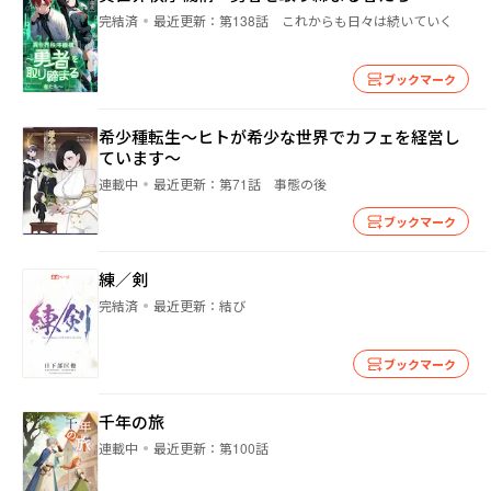
完結済
最近更新：
第138話 これからも日々は続いていく
ブックマーク
希少種転生～ヒトが希少な世界でカフェを経営し
ています～
連載中
最近更新：
第71話 事態の後
ブックマーク
練／剣
完結済
最近更新：
結び
ブックマーク
千年の旅
連載中
最近更新：
第100話