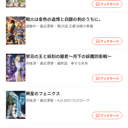
ブックマーク
戦火は金色の追憶と白銀の剣のうちに。
連載中
最近更新：
第25話 王都決戦の準備
ブックマーク
禁忌の王と妖刻の姫君～月下の妖魔防衛戦～
完結済
最近更新：
最終話 幸せな未来
ブックマーク
屑星のフェニクス
完結済
最近更新：
A.D.2201/エピローグ
ブックマーク