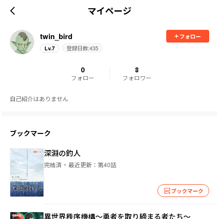
マイページ
twin_bird
フォロー
登録日数:
435
Lv.
7
0
8
フォロー
フォロワー
自己紹介はありません
ブックマーク
深淵の釣人
完結済
最近更新：
第40話
ブックマーク
異世界秩序機構～勇者を取り締まる者たち～