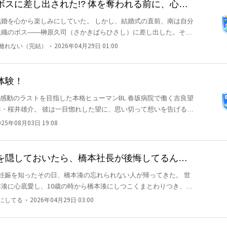
スに差し出された!? 体を奪われる前に、心が
にしていた。 しかし、結婚式の直前、南は自分
組織のボス――榊原久司（さかきばらひさし）に差し出した。その
は一瞬で冷めてしまった。 「南、もう私は汚れてしま
・
に離れない（完結）
2026年04月29日 01:00
尽くす南の目に、乱れた服、崩れた髪、
にす
差し出した。しかし、奈々未の目に浮かぶ涙には、もはや愛を感じ
体験！
ストを目指した本格ヒューマンBL 春坂病院で働く吉良望
て愚かだ」と非難したが、南は彼女が必ず戻ってくると信じて疑わ
・桜井雄介。 彼は一目惚れした望に、思い切って想いを告げる―
男性からの告白」。 返事もできないまま、雄介は退院してしま
司の隣で幸せそうに微笑む奈々未は、南にとって手の届かない存在
025年08月03日 19:08
けがえのな
。登場人物や地名な
の人物や団体、場所などとは一切関係ありません。
を隠しておいたら、橋本社長が後悔してるんだ
。
妊娠を知ったその日、橋本湊の忘れられない人が帰ってきた。 世
湊に心底愛し、10歳の時から橋本湊にしつこくまとわりつき、ど
。 橋本湊と結婚するために、彼に媚薬を飲ませることさえ厭わ
・
みにしてる
2026年04月29日 03:00
しかし今回は、小林薫が離婚協議書に一刻も早くサインしたかっ
がただわがままを言っているだけだと思っていた。 しかし、薫が