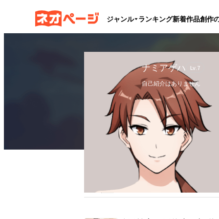
ジャンル
ランキング
新着作品
創作
ナミアゲハ
Lv.
7
自己紹介はありません
フォロー
4
フォロワー
1
ブックマーク