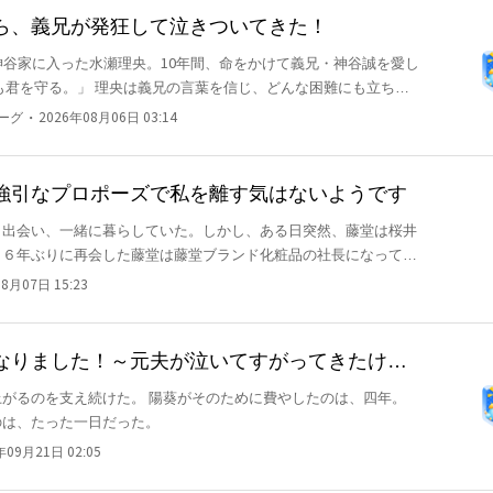
を切り開こうと奮闘する彼女の前に現れたのは、第一王子・アレク
ら、義兄が発狂して泣きついてきた！
。私と共に、新しい時代を築かないか？」 離婚を経て自由
神谷家に入った水瀬理央。10年間、命をかけて義兄・神谷誠を愛し
にどう答えるのか？ そして、彼女が最後に選ぶ「本当の愛」とは
・
ーグ
2026年08月06日 03:14
と結婚しなければならない。」 その言葉で、理央の心
。 冷笑を浮かべ、涙も見せずに背を向け、無言で財閥の御曹司の
強引なプロポーズで私を離す気はないようです
 「さよなら、愛した義兄。」 その一言が、理央の心に深く刻ま
と出会い、一緒に暮らしていた。しかし、ある日突然、藤堂は桜井
返らず、足元の道を一歩ずつ踏みしめた。 10年の想い、裏
ら６年ぶりに再会した藤堂は藤堂ブランド化粧品の社長になってい
は４５階建てのタマワン最上階で再び同棲を始める。千夏が知らな
8月07日 15:23
ダリ加減に沼っていく千夏。藤堂は千夏が好きすぎる故に溺愛を超
続けた。 ◇ベリーズカフェ、アルファポリス、小説家になろう、
なりました！～元夫が泣いてすがってきたけ
がるのを支え続けた。 陽葵がそのために費やしたのは、四年。
のは、たった一日だった。
年09月21日 02:05