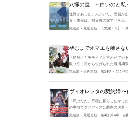
妊娠したお腹を膨らませているのを
八塚の蟲 ～白いのと私
そよそしく言った。 橋本湊は目を
怪異があった。人がいた。因習があ
だろう！」 「でも、最初にこの子
女・恵美は、祖父母の家で『それ』
いのなら、この世に来なくてもいい
て、家族ともどもとある民俗学者の元へ身を寄せるこ
苦しそうに懇願した。 「お願いだ
・
・
完結済
最近更新：
【繁縷・５】
2
と神の物語。
ず、離れられない人、それはいつだ
孕むまでオマエを離さな
「絶対にキモチイイと言わせてやる」 私に多額の借金を背負わせ、彼氏がいなくなりました!?
取り立て屋から告げられた返済期限
店したものの、ナンバーワンキャバ
・
・
完結済
最近更新：
第34話
2024年
も絶望的なのに、私を庇ってきたの
肩代わりに妊娠を強要されたんです
あまあまなのはなぜでしょう……？ 坂下花音 さかしたかのん 28歳 不動産会社『マグネイトエ
ヴィオレッタの契約婚 
ート』一般社員 真面目が服を着て
「私はただ、平穏に暮らしたかったのに……！」 名門アドレイド侯爵
がちで、そのせいで男に騙された × 盛重海星 もりしげかいせい 32歳 不動産会社『マグネイトエス
の事情でグリフィス公爵家の次男
テート』開発本部長で御曹司 長男
い結婚」だった。 夫は別の女性を
・
完結済
最近更新：
第4話 第4章
オレッタを「飾り物」としか見ていなかった。 「こんな結婚、もううんざ
を決意したヴィオレッタは、貴族