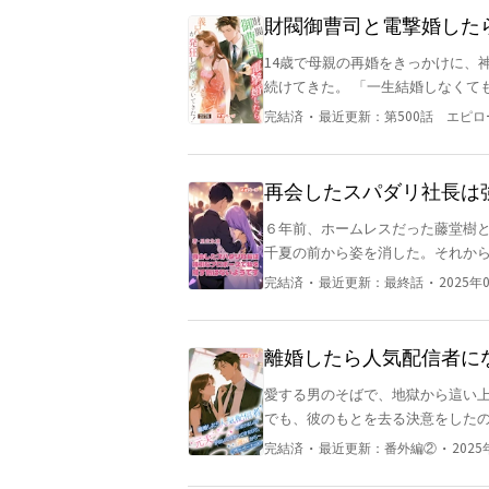
のための教育事業――新たな未来
財閥御曹司と電撃婚した
シス。 「あなたの知恵と行動力が必要だ
14歳で母親の再婚をきっかけに、
を得たヴィオレッタは、王子の言葉
続けてきた。 「一生結婚しなくても君を守る。」 理央は義兄の言葉を信じ、どんな困難にも立ち向
――。
かってきた。 しかし、待ち続けたのは誠の愛ではなく、妊娠した女性を連れて現れる裏切りの瞬間だ
・
完結済
最近更新：
第500話 エピロ
った。 「ごめん、彼女が妊娠した。俺は彼女
は音を立てて崩れ落ちるのを感じた
元へと歩み寄った。 「理央、愛してる。義兄の元に戻ってきてくれ！」 その言葉が響く中、理央は
再会したスパダリ社長は
冷たく無表情で彼を見つめ返した。
６年前、ホームレスだった藤堂樹
れた。未練を断ち切り、理央は決して振り
千夏の前から姿を消した。それか
切り、そして新たな始まり――
た！？結婚を前提に交際した二人
・
・
完結済
最近更新：
最終話
2025年0
い世界を藤堂は教え、藤堂のスパ
える執着愛で毎日のように愛を囁き
エブリスタにて同作品掲載中。
離婚したら人気配信者に
ど、遅いから～
愛する男のそばで、地獄から這い上
でも、彼のもとを去る決意をした
・
・
完結済
最近更新：
番外編②
2025