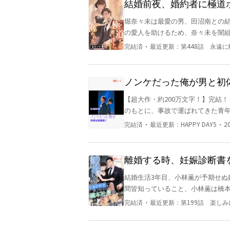
結婚前夜、婚約者に極道ボ
先に奪われた！
堀奈々未は最愛の男、田沼南との結婚を心から楽しみ
の愛人を助けるため、奈々未を闇
一夜、奈々未は深い絶望に沈み、南への気持ち
・
完結済
最近更新：
第448話 永遠
った。」奈々未は涙をこらえ、震える声でそう言った。 立ち
そして首に残るキスマークが映る。 「大丈夫だ。他の男と一夜を共にしたとしても、必ず君を妻
る」南は笑みを浮かべながら手を
ノンケだった俺が男と初
ることはなかった。 奈々未は結婚式をキャンセルし、彼との関係を完全に断つ決意を固めた。周りの
【超大作・約200万文字！】完結！ 感動のラ
人々は「金持ちの南を捨てるなん
のもとに、事故で運ばれてきた青年
なかった。 しかし、気づけば、奈々未はすでに極道のボスに溺愛されていた！高級オートクチュール
― だが、望にとっては人生初の「
のウェディングドレスを纏い、久
・
・
完結済
最近更新：
HAPPY DAY5
2
う…。 それでも再会を果たしたふたりは、恋人・親友と共に 数々の試練やすれ違いを乗り越えてい
となっていた。 南がその事実を後悔し、膝をついて必死に彼女を引き戻そうとしても、奈々未の心は
く。 やがて彼らがたどり着くのは―― **「大切な人を、本当に大切にする」**という、か
すでに彼の元には戻ることはなかった…。 ＊この物語は完全にフィクションです
い気持ち。 他サイトで完結済みの人気作！ 【性描写あり／感動寄りの王道ストーリー】 読後、きっ
どは全て架空のものであり、実在
離婚する時、妊娠診断書
と心に温かい何かが残るはずです
が？
結婚生活3年目、小林薫が予期せぬ
間皆知っていること、小林薫は橋本
んな女性も彼に近づけさせなかった
・
完結済
最近更新：
第199話 楽し
ず、彼の初恋の人を追い払った。 
た。 橋本湊は少し意外に思い、薫