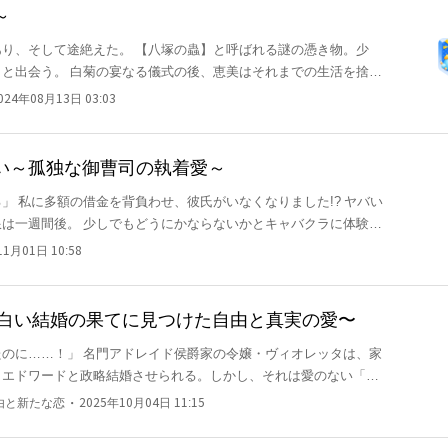
見るまで。 「この子はあなたとは関係ない」と小林薫は冷たくよ
～
赤くして、「小林薫、そんな馬鹿な、一人で子供が産めるわけない
り、そして途絶えた。 【八塚の蟲】と呼ばれる謎の憑き物。少
は要らないと言ったのは湊よ。もしこの子が私一人のものにならな
と出会う。 白菊の宴なる儀式の後、恵美はそれまでの生活を捨
」 その後、幾度とない日々、橋本湊は一身の傲りを粉々に砕き、
とになる。 これは恵美と【白いの】が送る、人
、そんな風にしないで。何でも約束する、だから」 手放しておけ
024年08月13日 03:03
って湊の方だった。 薫に一目ぼれしたのも、湊の方だった。
い～孤独な御曹司の執着愛～
 ヤバい
は一週間後。 少しでもどうにかならないかとキャバクラに体験入
嬢の恨みを買い、騒ぎを起こしてしまいました……。 それだけで
11月01日 10:58
は弊社の御曹司で。 副業がバレてクビかと怯えていたら、借金の
が!? 跡取り身籠もり条件の愛のない関係のはずなのに、御曹司が
ステ
〜白い結婚の果てに見つけた自由と真実の愛〜
歩いているような子 見た目も真面目そのもの 恋に関しては夢を見
家の令嬢・ヴィオレッタは、家
・エドワードと政略結婚させられる。しかし、それは愛のない「白
だけどなにやら訳ありであまり跡取りとして望まれていない 人当
愛し、家庭を顧みず浪費と借金を重ねる日々。公爵家の人々もヴィ
たりがよくていい人 だけど本当は強引!? 私は子供の産むためだけの道具、そのはずだ……。
・
：自由と新たな恋
2025年10月04日 11:15
り！」 自らの意志で離婚
社会の慣習を打ち破り、自立の道を選ぶ。織物工房への投資、女性