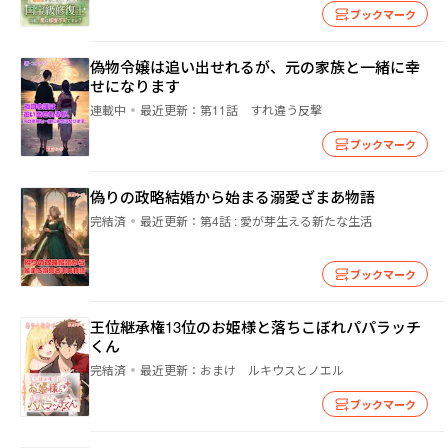
ブックマーク
偽物令嬢は追い出せれるが、元の家族と一緒に幸
せになります
連載中
最近更新：
第11話 すれ違う反撃
ブックマーク
偽りの政略結婚から始まる溺愛ざまあ物語
完結済
最近更新：
第4話 : 愛が芽生える新たな生活
ブックマーク
王位継承権13位のお姫様と落ちこぼれパパラッチ
くん
完結済
最近更新：
おまけ ルキウスとノエル
ブックマーク