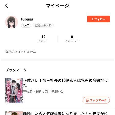
マイページ
tubasa
フォロー
登録日数:
423
Lv.
7
12
0
フォロー
フォロワー
自己紹介はありません
ブックマーク
正体バレ！帝王社長の代役恋人は兆円級令嬢だっ
た
完結済
最近更新：
第254話
ブックマーク
離婚したら人気配信者になりました！～元夫が泣