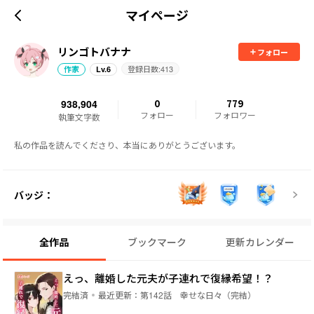
マイページ
リンゴトバナナ
フォロー
登録日数:
413
作家
Lv.
6
938,904
0
779
フォロー
フォロワー
執筆文字数
私の作品を読んでくださり、本当にありがとうございます。
バッジ：
全作品
ブックマーク
更新カレンダー
えっ、離婚した元夫が子連れで復縁希望！？
完結済
最近更新：
第142話 幸せな日々（完結）