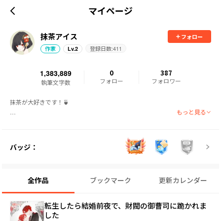
マイページ
抹茶アイス
フォロー
登録日数:
411
作家
Lv.
2
1,383,889
0
387
フォロー
フォロワー
執筆文字数
抹茶が大好きです！🍵

もっと見る
いつも応援してくださって、本当にありがとうございます。

このたび、一部の作品が有料となりましたが、これからも皆さんに楽しんで
いただけるように頑張っていきます。

バッジ：
引き続き応援していただけたら、とても嬉しいです！
全作品
ブックマーク
更新カレンダー
転生したら結婚前夜で、財閥の御曹司に跪かれま
した