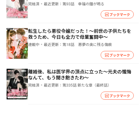
完結済
最近更新：
第93話 幸福の鐘が鳴る
ブックマーク
転生したら悪役令嬢だった！～前世の子供たちを
救うため、今日も全力で母業奮闘中～
連載中
最近更新：
第18話 悪夢の奥に残る傷痕
ブックマーク
離婚後、私は医学界の頂点に立った～元夫の懺悔
なんて、もう聞き飽きたわ～
完結済
最近更新：
第335話 新たな章（最終話）
ブックマーク