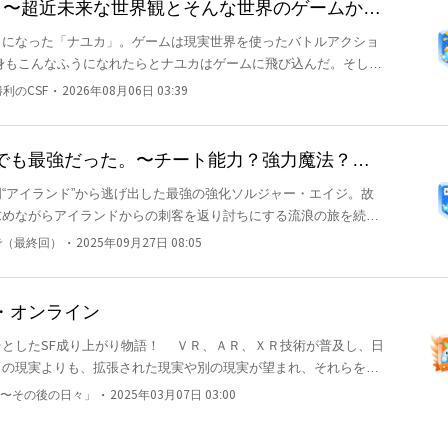
 Gamers 〜超近未来な世界観とそんな世界のゲームか
起こす〜
になった「ナユカ」。ゲームは現実世界を使ったバトルアクショ
身もこんなふうになれたらとナユカはゲームに飛び込んだ。そして
！ ゲームは常に進化する。力は〔魔力〕
・
利のCSF
2026年08月06日 03:39
RBGシステムを読者は読み解けるのか！ 今、ゲーム「Reality
は動き始めていた！ discordサーバーにてスキルデー
等様々なコンテンツを掲載中！ https://discord.gg/HrkzYHFYS6
でも最強だった。〜チート能力？強力魔法？当
事はない！
“アイランド”から逃げ出した最強の強化ソルジャー・エイジ。故
求めながらアイランドからの刺客を返り討ちにする流浪の旅を続け
ジと、相棒の少女型スーパーAI・R.I.L.M（リリム）は目を覚ま
・
で（最終回）
2025年09月27日 08:05
った。
・オンライン
物語！ ＶＲ、ＡＲ、ＸＲ技術が普及し、日
まの現実よりも、拡張された現実や別の現実が望まれ、それらを提
ープ)が世界の実権を握るようになっていた。 そんな世界で多く
・
〜その後の日々」
2025年03月07日 03:00
発者不明のメタバースＶＲＭＭＯ『ヴィジョン・リアリティ・オン
原(せきはら) 重明(しげあき) / オルキヌスに誘われ、『ＶＲＯ』