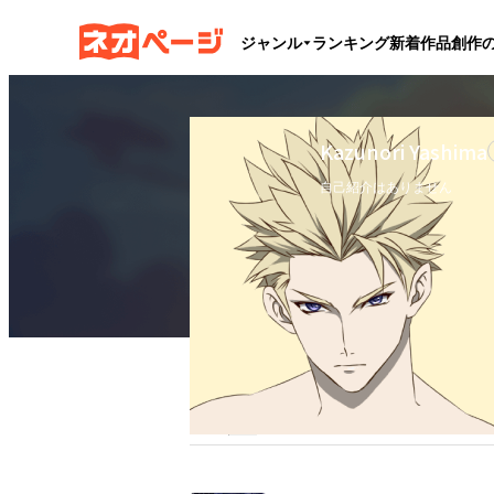
ジャンル
ランキング
新着作品
創作
Kazunori Yashima
自己紹介はありません
フォロー
0
フォロワー
0
ブックマーク