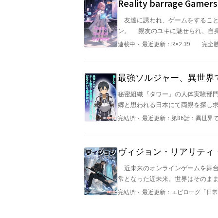
Reality barrage
ら。少女は今日も革命を
友達に誘われ、ゲームをすること
ン。 親友のユキに魅せられ、自
彼女はその他大勢を魅せるゲーマーへと変貌していくのだ
・
連載中
最近更新：
R×2 39 完全勝
だけじゃない。6つ力が互いを高め合う
barrage Gamers」略して「RBG」を中心に物語
タ
最強ソルジャー、異世界
たらなければどうという
秘密組織『タワー』の人体実験部門
郷と思われる日本にて両親を探し
ていた。が、爆発に巻き込まれたエイ
・
完結済
最近更新：
第86話：異世界
す。そこは異世界『ルプリス』だ
ヴィジョン・リアリティ
近未来のオンラインゲームを舞台としたSF成り上がり
常となった近未来。世界はそのま
供する多くの巨大複合企業(メガコ
・
完結済
最近更新：
エピローグ「日常
の人々の注目を集めているのが開
ライン(ＶＲＯ)』である。 親友の関