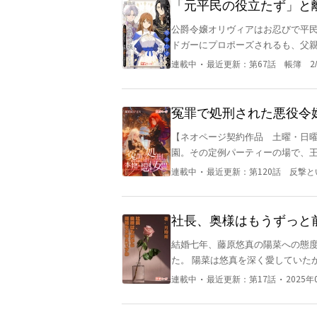
「元平民の役立たず」と
たい？ 当然お断りです！
公爵令嬢オリヴィアはお忍びで平民
ドガーにプロポーズされるも、父親
しての身分を捨てて平民としてエ
・
連載中
最近更新：
第67話 帳簿 2/
りにより、没落寸前だった子爵家は
アを蔑むようになり、「地味な元
きつける。 エドガーを愛し離婚を拒み続けていたオリヴィアも、ついに――。 ※毎週月曜0時に2～3
冤罪で処刑された悪役令
話更新します
【ネオページ契約作品 土曜・日曜 12時更新】 ナルタイル王国
園。その定例パーティーの場で、王太
ージュ・エーデルシュタイン！今この場を
・
連載中
最近更新：
第120話 反撃
ェウスの隣には、聖女エリシア・
な表情を見せながらオルフェウス
そして、そんな彼女の周囲には宰
社長、奥様はもうずっと
兄までもが彼女に敵意を向けていた。 「婚約破棄、ですか。理由をお伺いしても？」 静
結婚七年、藤原悠真の陽菜への態
るカルナージュに、オルフェウスはさらに叫ぶ。 「貴様がエリシアに
た。 陽菜は悠真を深く愛していたから。 いつかきっと、この冷たい心を温められると信じていたか
らだ！」 そうして次々と嘘の罪とでっち上げられた証拠が突きつけられ、四方から責め立てられる
ら。 しかし待っていたのは、悠真が別の女性に一目惚れし、寵愛を注ぐ現実だった。 それでも陽菜
カルナージュ。 しかし彼女は心の中でただ思った。 「面倒だわ」 未来の王妃として努力してき
・
・
連載中
最近更新：
第17話
2025年
は婚姻を守り続けた。 誕生日当日、はるばる海外まで悠真と娘の景子を訪ねた陽菜を待っていたの
た日々。 しかし、それは決して彼女が望んだ道でもなければ、ましてやオルフェウスを愛したこと
は、空っぽの部屋だけだった。 悠真は娘を連れてあの女性のもとへ向かっていた。 その瞬間、陽菜
など一度もない。 オルフェウスに振り回されるだけの毎日に嫌気がさし、全てがどうでも良くなっ