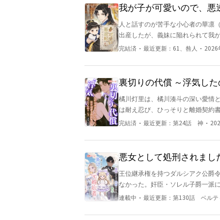
の心は完全に冷め切った。 自分が育てた娘が他の女を「お母さん」と呼んでも、もう胸が痛むことは
ていた彼女は抵抗すらせず、冤罪のま
我が子が可愛いので、悪
なかった。 離婚届けを作成し、親権も放棄。陽菜は潔く去り、父娘との一切の関わりを断った。 悠
だった。 「君、私と契約しない？君の時間を巻き戻す代わりに、私を楽しませてよぉ」 「いいです
人と話すのが苦手な小心者の華凛
真が離婚届にサインするのを待つだけとなった。 家庭を捨て事業に打
よ。契約します」 死後の世界で時間を司る神クロノリアに出会い、契約を交わしたカルナージュ
出産したが、義妹に陥れられて我が
蔑んでいた人々が舌を巻くほど莫大な富を築いた。 ところが、いく
は、学園に入学する前へと逆行し、舞い戻る。 二度目の人生、彼女は誓
かし、彼女の時間は子どもを殺される直前に戻
てこない。 むしろ、かつて家に帰らなかった男が頻繁に帰るようになり、べったりとまとわりついて
しない。好きに生きて、好きに復讐してやるわ」 そうして二度目の人
・
・
完結済
最近更新：
61、咎人
2026
くる。 「離婚？ あり得ない」 かつて高慢で冷徹だった悠真が、彼女を壁に押し込めてそう宣言した
略と力、そして神の加護を武器に
時、陽菜は初めてこの男の本質に
冷酷に復讐していく。 これは、冷酷な少女と気まぐれな神が、ときに笑い合い、ときに惹かれ合い
ながら、自身の手で未来を切り開
裏切りの代償 ～浮気し
ってんの？～
橘川灯里は、橘川湊斗の深い愛情と同
は耐え忍び、ひっそりと離婚契約書にサインをさ
時、灯里は冷徹な目で湊斗を見つめ、静かに告げた。 「湊斗、も
・
・
完結済
最近更新：
第24話 神
20
世界から出て行って」 湊斗はその言葉に衝撃を受け、動揺しながら目に涙をためて彼女を見つめる。
震える手で契約書を引き裂きながら、必死に言い返した。 
一方、白金雅貴――財閥の権力者で
悪女として処刑されまし
も偶然のように彼と遭遇してしまう。 ある宴会で、灯里は酔いが回り、不注意にも彼のネク
婚約者と婚約しました
王位継承権を持つダルシアク公爵
っ張ってしまう。 すると、白金は
なかった。奸臣・ソレル子爵一派
い声をささやいた。
である。愕然としたものの、弟を逃
・
連載中
最近更新：
第130話 ベル
だと言ったけれど、エグランティー
た。 名前はベルティーユ。 弟の