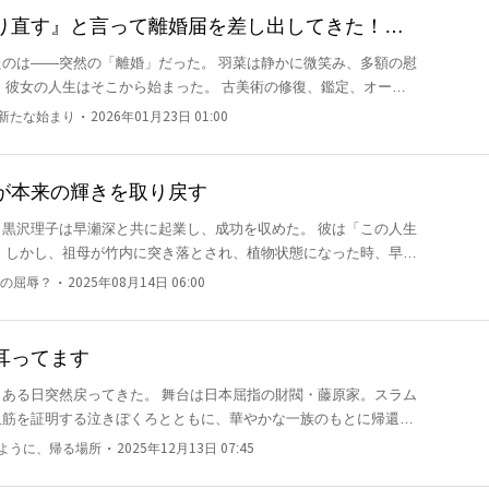
ど、ソレル子爵は伯爵に陞爵し、王宮に食いこんでいた。ベルティ
り直す』と言って離婚届を差し出してきた！？
ソレル直系の孫の縁談がまとめられそうになる。ソレルの包囲網が
は修復不可ですか？
「離婚」だった。 羽菜は静かに微笑み、多額の慰
宣言をしたものの、幼馴染みの男爵令嬢との縁談が進んでいるとい
 ベルティーユは婚約者に自分を裏切ったアロイスを指名した。歳
菜は瞬く間に業界の注目を集めていく。 テレビの向こう、
が整う。 元婚約者と婚約し、知らなかった事実を知る。 アロイ
・
と新たな始まり
2026年01月23日 01:00
谷智也は息を飲んだ。 「なぜ、あの手を離してしまったん
なかった？ 本当は深く愛していた？ ベルティーユはアロイスと
革命の真相を暴こうと動きだした。
王が本来の輝きを取り戻す
黒沢理子は早瀬深と共に起業し、成功を収めた。 彼は「この人生
 すべてを投げ
早瀬
智也は震
の重要な人材だ。君は彼女のために刑務所に行ってくれ、帰ってき
菜……もう一度、俺と結婚してくれ」
・
の屈辱？
2025年08月14日 06:00
までもが泣きながら彼女が犯人だと言い、父親と兄も同調した。
のビジネスの生死に関わる。彼女のために刑務所に行ってくれ、帰
耳ってます
、家族がひざまずいてお願いしても、彼女の心を取り戻すことはで
ある日突然戻ってきた。 舞台は日本屈指の財閥・藤原家。スラム
血筋を証明する泣きぼくろとともに、華やかな一族のもとに帰還す
・
のように、帰る場所
2025年12月13日 07:45
家族の信頼と外部からの評価を一手に集めていた彼女にとって、遥