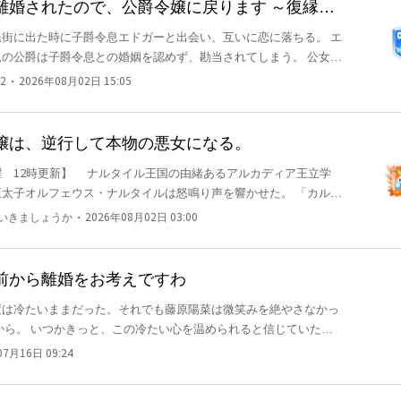
離婚されたので、公爵令嬢に戻ります ～復縁し
～
街に出た時に子爵令息エドガーと出会い、互いに恋に落ちる。 エ
の公爵は子爵令息との婚姻を認めず、勘当されてしまう。 公女と
ドガーと結婚したオリヴィアは、家業の商会を陰で支え、その頑張
・
2
2026年08月02日 15:05
一転して裕福に。 だが、子爵を継いだエドガーはやがてオリヴィ
平民の役立たず」と暴言を吐き、不倫の末にオリヴィアに離婚を突
嬢は、逆行して本物の悪女になる。
の由緒あるアルカディア王立学
子オルフェウス・ナルタイルは怒鳴り声を響かせた。 「カルナ
もって、貴様との婚約を破棄する！！」 そう叫ぶオルフ
・
といきましょうか
2026年08月02日 03:00
ウーベルツがおり、彼女はまるで悲劇のヒロインのように泣きそう
に抱きつくと、どこか勝ち誇ったような瞳でカルナージュを見る。
相の息子、騎士団長の息子、有名な商家の息子にカルナージュの
前から離婚をお考えですわ
かに尋ね
度は冷たいままだった。それでも藤原陽菜は微笑みを絶やさなかっ
嫉妬し、彼女に危害を加えたか
07月16日 09:24