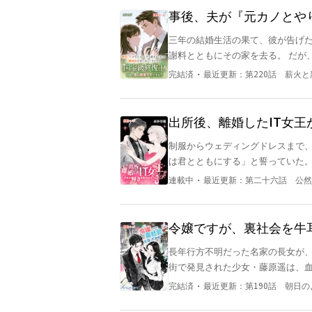
ながら、筋トレに励む日々。 けれ
事後、夫が『元カノとや
ーユが三歳の誕生日を迎えると、
～国宝級修復士の私、愛
三年の結婚生活の果て、彼が告げたのは――突然の
えげつない。 アロイスは生涯独身
謝料とともにその家を去る。 だが、彼女の人生はそこから始まった。 古美術の修復、鑑定、オーク
う。 二度と騙されたりはしない。
ション―― 繊細な指先と確かな眼で、羽
の差は大きいが、国王の一声で婚約
・
完結済
最近更新：
第220話 薪火
まばゆいほどに輝く元妻の姿に、桐
スはエグランティーヌを裏切ってい
だ……？」 後悔はやがて執着へと変わり、かつての夫は“元妻命”の愛妻家へと豹変する。 「羽菜、お
ともに弟を探しだし、ダルシアク
願いだ。戻ってきてくれ」 だが彼女は冷ややかに微笑み、ただ一言―― 「ごめんなさい。今、忙し
出所後、離婚したIT女
いの」 そんな彼女が再び出会ったのは、幼い頃に命を救ってくれた“運命の人”。 二人の未来が祝福に
制服からウェディングドレスまで、
包まれようとしたその日、悲報が届く。 元夫・智也が、瀕死の状態で発見された――
は君とともにする」と誓っていた。 しかし、祖母が竹内に突き落とされ、植物状態になった時、
捨て、羽菜は彼のもとへ駆けつける。 血に染まったその身体を抱きしめ、涙を流す彼女に、
深は冷たく言った。 「清美は会社
える手で指輪を差し出した。 「羽
・
連載中
最近更新：
第二十六話 公然
たらすべて元通り。」 3歳の息子
「竹内清美のプロジェクトはうち
ってきたら補償する。」 しかし、彼女は出所後、彼らとすべての縁を断ち切り、リスタートし、千億
令嬢ですが、裏社会を牛
の財産を手に入れた。 元夫や息子
長年行方不明だった名家の長女が、
きなかった。
街で発見された少女・藤原遥は、
る。 だが、彼女の居場所にはすでに“もう一人の娘”がいた。 藤原家の養女として育てられた知世は、
・
完結済
最近更新：
第190話 朝日
教養と美貌を備えた完璧な令嬢。