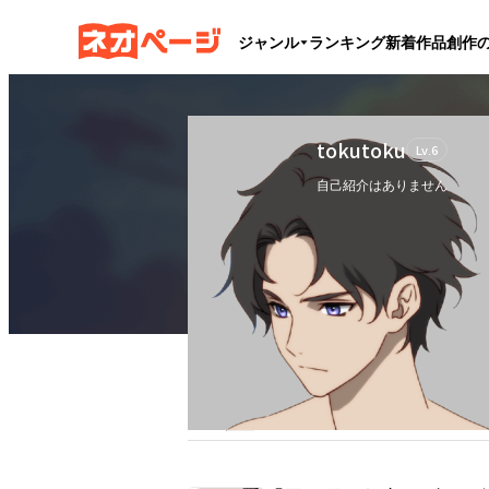
ジャンル
ランキング
新着作品
創作
tokutoku
Lv.
6
自己紹介はありません
フォロー
1
フォロワー
0
ブックマーク