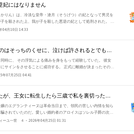
ま処刑される運命を受け入れ、そして……死んだ。 ――はず
逆妃にはなりません
（かりん）は、冷淡な皇帝・滄月（そうげつ）の妃となって男児を
ち込んだ陽菜は、かつて自分を
子を殺された上、我が子を殺した悪逆の妃として処刑された。 し
ら待っても悠真から離婚の話は出
う。 「今度は我慢なんか
り、やり直しの機会を得る。 可愛い我が子が生きてい
生を得た彼女は、持ち前の知
年04月10日 14:33
る。 我が子が愛しい。守りたい。 華凛は我が子を守るため、人生をやり直すことにした。
、一度目の人生で死ぬきっかけとなった悪役令嬢らしく、優雅かつ
気づいた――
いていく、華麗で痛快な復讐劇である。
たのはそっちのくせに、泣けば許されるとでも思
時に、 その浮気による痛みを身をもって経験していた。 彼女
せることに成功する。 正式に離婚が決まったその
う私にあんたなんかいらない。私の
25年07月25日 04:41
「誰が離婚だ…！俺は同意しない！！」
あり、手の届かぬ存在。 灯里は彼に関わりたくなかったが、何度
たが、王女に転生したら三歳で私を裏切った元
タイを引
令嬢のエグランティーヌは革命当日まで、領民の苦しい内情を知ら
その場を支配するかのような冷徹な表情で彼女に近づき、耳元で低
に騙されていたのだ。愛しい婚約者のアロイスはソレル子爵の次男
 「君の元夫が見てんだぞ。こんなことして、いいのか…？」
すために囮になり、地下牢に投獄された。 アロイスは修道院行き
・
ティーユ一世 ４
2026年04月25日 01:31
ヌは処刑された。 直後、叔父である国王の第四王女として転生し
訃報は入ってこない。 弟を見つけ、ソレルへ復讐することを計画し