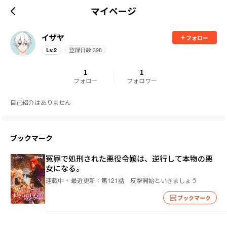
マイページ
イザヤ
フォロー
登録日数:
398
Lv.
2
1
1
フォロー
フォロワー
自己紹介はありません
ブックマーク
冤罪で処刑された悪役令嬢は、逆行して本物の悪
女になる。
連載中
最近更新：
第121話 反撃開始といきましょう
ブックマーク