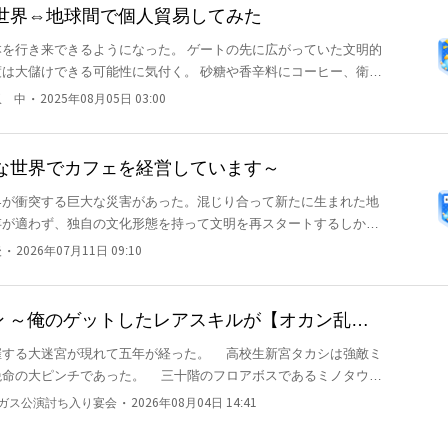
ないコヨミはそれを承諾し、仕方なくゴブが料理を作る。 作った
世界⇔地球間で個人貿易してみた
解決した——かに思われたが、ミュラのうっかり発言によって、ゴ
を行き来できるようになった。 ゲートの先に広がっていた文明的
しまう。 元冒険者だったコヨミはゴブは殺されかけるが、必死の
は大儲けできる可能性に気付く。 砂糖や香辛料にコーヒー、衛生
が助かる。 その後、ゴブ達の事情を聞いたコヨミはある提案をす
金を得た渡は、異世界で売られているポーションを見て、ふと気づ
事だった。 現世のレシピと異世界の食材を融合させ、ゴブ、ミュ
・
収 中
2025年08月05日 03:00
ては異世界の方が優れてるんじゃね？」 使用者の傷を瞬く間に治
タジーが今、幕を開ける——！ ※３日おきの更新予定
儲けする渡。 やがて渡はそれぞれの世界の優れた品を売買し、地
ろう」さん、「カクヨム」さん、「ノベルアップ+」さん、「ア
投稿です。
な世界でカフェを経営しています～
が衝突する巨大な災害があった。混じり合って新たに生まれた地
存が適わず、独自の文化形態を持って文明を再スタートするしかな
つの種族が滅びに瀕していた。 ヒト。災害以前は一つの世界の支
・
後
2026年07月11日 09:10
環境と戦争に敗れた種族は他種族国家に併呑されたが、その脆い構
でない個体の極端な差から徐々に減少。現在の生存数は十万を割
 一方でヒトは小さくて脆弱ながら、混じり合った世界の他種族か
ン ～俺のゲットしたレアスキルが【オカン乱
姿から珍重されるようになり、別の需要が生まれる。接することで
しながらかーちゃんと一緒に迷宮の最
現れて五年が経った。 高校生新宮タカシは強敵ミ
。 /そんな世界に転生してしまった一人の男は、祖父からヒト
絶命の大ピンチであった。 三十階のフロアボスであるミノタウロ
言を受け取り、僅かな財産で市民権を買い取り、一つの道を模索す
カシがかなう訳もなく、一撃を食らい瀕死の重傷で壁の横穴に逃
を作って人口現象に僅かなりとも貢献しようという険しい道。その
・
ベガス公演討ち入り宴会
2026年08月04日 14:41
動乱の影響で母を失い、放課後、毎日浅階で狩りをして叔父の家に
フェを開き、多くの他種族と関わる道を選ぶ。人外ヒロイン多数の
りました。 告