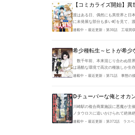
を作ってと言い出す。納得がいか
【コミカライズ開始】異
一皿は、コヨミを唸らせ、円満に
渡はある日、偶然にも異世界と日本
ブがゴブリンであることがバレて
に未発展な部分も多い町を見て、渡
ミュラの説得でゴブはなんとか命
用品などを異世界に持ち込んで大
る。それはコヨミに料理を教える
・
連載中
最近更新：
第30話 工場買
いてしまう。 「あれ、これについ
ラ、コヨミの三人が紡ぐ異世界グルメファン
すポーションを地球に持ち込み、大
です。 ※この作品は「小説家にな
球でも大活躍していくことに。
ルファポリス」さん、とのマルチ
希少種転生～ヒトが希少
数千年前、本来混じり合わぬ世界
は過酷な環境で高次の種族しか生
かったが、安定期に入った今、一
・
連載中
最近更新：
第71話 事態の
配種族であったが、世界合一後の
造、短い寿命、才ある個体とそう
り、最早少数民族と化していた。
Dチューバーな俺とオカ
らは「可愛らしい」と呼ばれる容
入】だった件 大バズり
川崎駅の複合商業施設に悪魔が主催する大迷宮が
癒やされる愛玩動物的な立ち位置だ
ノタウロスに追いかけられて絶体
の血を絶やしてはならぬという遺
スにF級の底辺配信冒険者であるタ
る。 それ即ち、穏健なハーレム
・
連載中
最近更新：
第372話 ラス
げ込んだ。 彼は大迷宮が現れた
ため、彼は人脈を築くべく高級カ
入れる金を稼ぐ身の上であった。 地味なF級配信者のタカシには、呼称が余の常連リスナーが一
陰謀系ラブコメディー、これより開幕。 ※9/24/2025より29話移行が有料化対象とな