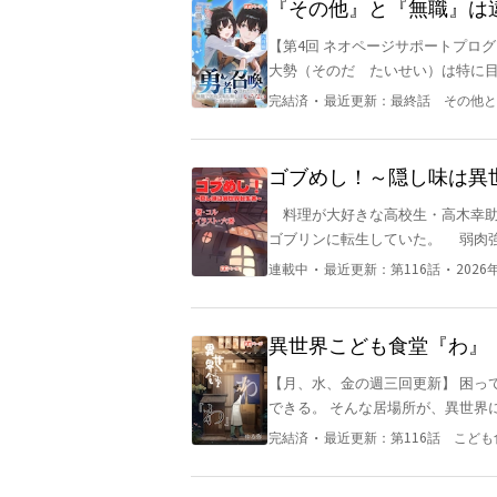
『その他』と『無職』は
スキル無しはいらないと
【第4回 ネオページサポートプログラム賞 佳作受賞】 ６月よ
大勢（そのだ たいせい）は特に目立つところ
へと召喚されてしまった。 少しば
・
完結済
最近更新：
最終話 その他と
喚。 魔王討伐が目的の勇者候補と
なく異世界に召喚されてしまう。 大勢のステータスに表示されたレベルは『１』 職業は『その
他』。 スキル欄には『覚えること
ゴブめし！～隠し味は異
いので、普通に冒険者として生活することに。 しかし、神様によって与え
料理が大好きな高校生・高木幸助
よって、本来なら後から取得出来
ゴブリンに転生していた。 弱肉
になっていた。 これは、常識外れのファンタジー世界で、モブが裏道から最強になっていくまでの物
って料理を作りながらゴブリンの巣で静かに暮らしていた
語。
・
・
連載中
最近更新：
第116話
2026
ら転落。その馬車の中あった檻の
た。 幸助は空腹のミュラにシャ
に懐き、幸助を「ゴブ」と名付け
異世界こども食堂『わ』
ってゴブリンの巣は壊滅。ミュラ
【月、水、金の週三回更新】 困っ
……だが、ミュラは彼を追ってき
できる。 そんな居場所が、異世界にもあったら
が、ゴブはミュラの幸せを願い、
世界にいた。 食堂をやっていた老
お腹が空いたと言い、仕方なく人
・
完結済
最近更新：
第116話 こど
る。 突然現れた痩せた子供。料理
「月牙の食堂」があった。 中に
人がいる。 苦しんだ人の居場所を
理下手なウェアウルフの女主人・