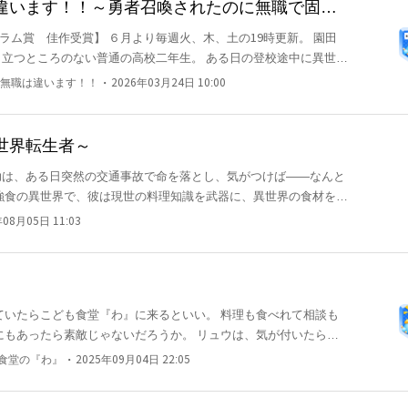
違います！！～勇者召喚されたのに無職で固有
言われました～
り毎週火、木、土の19時更新。 園田
のない普通の高校二年生。 ある日の登校途中に異世界
かり運が悪いことは自覚していたが、それがまさかの巻き込まれ召
・
無職は違います！！
2026年03月24日 10:00
して召喚された三人とは違い、特別な職業チートを与えられること
が出来ません』。 そんな役立たずの大勢は魔王討伐どころではな
世界転生者～
られていたおかしな加護に
は、ある日突然の交通事故で命を落とし、気がつけば——なんと
ないはずのスキルを魔物のもの限定で手に入れることが出来るよう
強食の異世界で、彼は現世の料理知識を武器に、異世界の食材を使
。 そんなある日、人身売買の馬車が崖か
年08月05日 11:03
中に、水色の髪をした雪ん子の少女・ミュラが閉じ込められてい
ーベットを作り、食べさせる。やがて心を開き出したミュラは幸助
て二人は絆を築いていく。 しかし、ある日、冒険者達の襲撃によ
は冒険者達に保護され、ゴブはひとり逃亡を余儀なくされる。
ていたらこども食堂『わ』に来るといい。 料理も食べれて相談も
てしまった。 二人は逃げた先にあった空き家に一時の身を寄せる
素敵じゃないだろうか。 リュウは、気が付いたら異
近くにあった港町に残そうと決意する。 港町に入ると、ミュラが
夫婦に助けられたらしい。 やめるという食堂の後を継ぐ決意をす
目のつかない裏通りに行くとウェアウルフの女性コヨミが営む店
・
も食堂の『わ』
2025年09月04日 22:05
を出してあげると泣いて喜んだ。 この街には他にも苦しんでいる
入ると、食堂の中は閑古鳥が鳴いており、そこで出会ったのは、料
作るべく奮闘する物語。
コヨミ。 スープを飲んだミュラは、あまりのマズさにゴブが料理