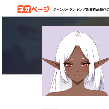
ジャンル
ランキング
新着作品
創作
レノ
Lv.
3
自己紹介はありません
フォロー
0
フォロワー
0
ブックマーク