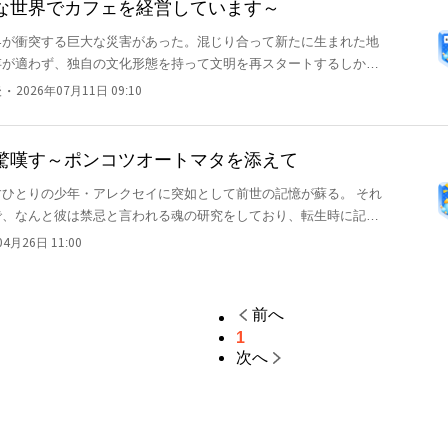
な世界でカフェを経営しています～
が衝突する巨大な災害があった。混じり合って新たに生まれた地
存が適わず、独自の文化形態を持って文明を再スタートするしかな
つの種族が滅びに瀕していた。 ヒト。災害以前は一つの世界の支
・
後
2026年07月11日 09:10
環境と戦争に敗れた種族は他種族国家に併呑されたが、その脆い構
でない個体の極端な差から徐々に減少。現在の生存数は十万を割
 一方でヒトは小さくて脆弱ながら、混じり合った世界の他種族か
驚嘆す～ポンコツオートマタを添えて
姿から珍重されるようになり、別の需要が生まれる。接することで
ひとりの少年・アレクセイに突如として前世の記憶が蘇る。 それ
。 /そんな世界に転生してしまった一人の男は、祖父からヒト
で、なんと彼は禁忌と言われる魂の研究をしており、転生時に記憶
言を受け取り、僅かな財産で市民権を買い取り、一つの道を模索す
であった。 そんな記憶を持つアレクセイが、現代魔術に驚嘆しつ
を作って人口現象に僅かなりとも貢献しようという険しい道。その
04月26日 11:00
法都市を目指して旅に出る。 道中で出会う美味しい食べ物や、美
フェを開き、多くの他種族と関わる道を選ぶ。人外ヒロイン多数の
々。 研究一筋であった前世には気づかなかった様々なものに目を
りました。 告
いく。 一方で、前世のアレクセイが遺失文明の遺物を参考にして
 一話50円前後に納まると思いますので、続きが気になる! と
前へ
ータ。 現代に生み出されたオーパーツ、魔法技術の特異点、星の
ってやるつもりでご購入いただけると幸いです。
1
イの名声を確固とした存在。 そんな彼女もまた、アレクセイの覚
次へ