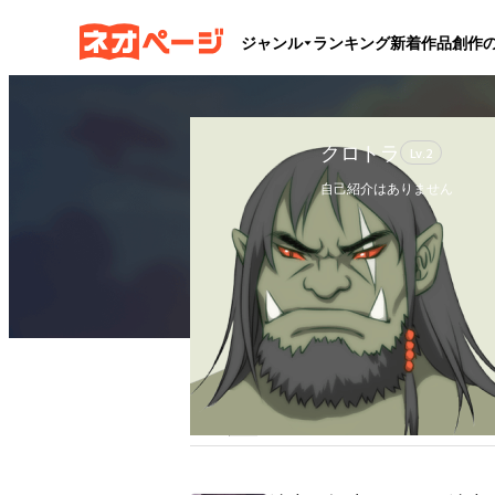
ジャンル
ランキング
新着作品
創作
クロトラ
Lv.
2
自己紹介はありません
フォロー
1
フォロワー
0
ブックマーク