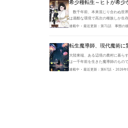
希少種転生～ヒトが希少
数千年前、本来混じり合わぬ世界
は過酷な環境で高次の種族しか生
かったが、安定期に入った今、一
・
連載中
最近更新：
第71話 事態の
配種族であったが、世界合一後の
造、短い寿命、才ある個体とそう
り、最早少数民族と化していた。
転生魔導師、現代魔術に
らは「可愛らしい」と呼ばれる容
大陸東端、ある辺境の農村に暮らす
癒やされる愛玩動物的な立ち位置だ
は一千年前を生きた魔導師のもの
の血を絶やしてはならぬという遺
を持ち越す魔法を編み出していたの
る。 それ即ち、穏健なハーレム
・
・
連載中
最近更新：
第67話
2026年
つも、一先ずは前世の古巣である魔
ため、彼は人脈を築くべく高級カ
しい景色、不思議な遺跡、面白い人
陰謀系ラブコメディー、これより開幕。 ※9/24/2025より29話移行が有料化対象とな
輝かせながら、のんびりと旅をして
知が大変遅れて申し訳ありません。
生み出したオートマタ・エリザヴェ
いう方は作者に缶コーヒーでも奢
送り手とも呼ばれた、前世アレクセ
醒に併せて再起動していた。