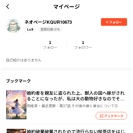
マイページ
ネオページKQUR10673
フォロー
登録日数:
376
Lv.
9
1
1
フォロー
フォロワー
自己紹介はありません
ブックマーク
婚約者を親友に盗られた上、獣人の国へ嫁がされ
ることになったが、私は大の動物好きなのでその
結婚先はご褒美でしかなかった
完結済
最近更新：
第37話 その後の彼と彼女について③
ブックマーク
婚約破棄破棄されたので流行らない喫茶店をはじ