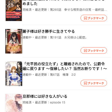
めました
完結済
最近更新：
第265話 幸せな喫茶店の日常 ―最終話― 265話-5 幸せな日常
ブックマーク
麗子様は好き勝手に生きてやる
連載中
最近更新：
第191話 お兄様は心配症。
ブックマーク
「元平民の役立たず」と離婚されたので、公爵令
嬢に戻ります ～復縁したい？ 当然お断りです！～
連載中
最近更新：
第67話 帳簿 2/2
ブックマーク
旦那様には好きな人がいる
完結済
最近更新：
episode 15