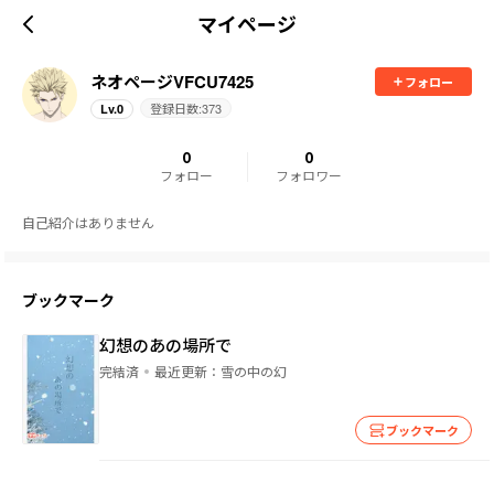
マイページ
ネオページVFCU7425
フォロー
登録日数:
373
Lv.
0
0
0
フォロー
フォロワー
自己紹介はありません
ブックマーク
幻想のあの場所で
完結済
最近更新：
雪の中の幻
ブックマーク