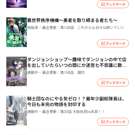
ブックマーク
異世界秩序機構～勇者を取り締まる者たち～
完結済
最近更新：
第138話 これからも日々は続いていく
ブックマーク
ダンジョンショップ～趣味でダンジョンの中で店
を出していたらいつの間にか迷宮七不思議に数え
られてました。
連載中
最近更新：
第158話 調伏
ブックマーク
騎士団なのにやる気ゼロ！？最年少副総隊長は、
今日も未完の物語を封印する
連載中
最近更新：
第30話 大阪支部vs本部！！
ブックマーク