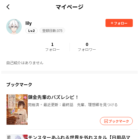
マイページ
lily
フォロー
登録日数:
375
Lv.
2
1
0
フォロー
フォロワー
自己紹介はありません
ブックマーク
錬金先輩のバズレシピ！
完結済
最近更新：
最終話 先輩、理想郷を見つける
ブックマーク
モンスターあふれる世界を外れスキル【日用品マ