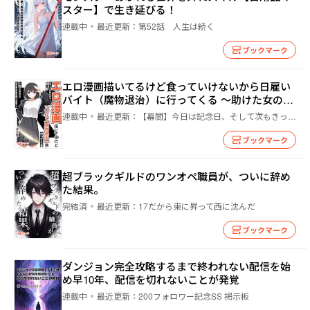
スター】で生き延びる！
連載中
最近更新：
第52話 人生は続く
ブックマーク
エロ漫画描いてるけど食っていけないから日雇い
バイト（魔物退治）に行ってくる ～助けた女の子
に付きまとわれて困ってます～
連載中
最近更新：
【幕間】今日は記念日、そして次もきっと忘れられない日になるはずだよ
ブックマーク
超ブラックギルドのワンオペ職員が、ついに辞め
た結果。
完結済
最近更新：
17だから東に昇って西に沈んだ
ブックマーク
ダンジョン完全攻略するまで終われない配信を始
め早10年、配信を切れないことが発覚
連載中
最近更新：
200フォロワー記念SS 掲示板