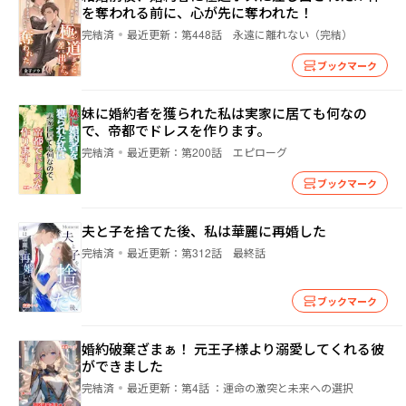
を奪われる前に、心が先に奪われた！
完結済
最近更新：
第448話 永遠に離れない（完結）
ブックマーク
妹に婚約者を獲られた私は実家に居ても何なの
で、帝都でドレスを作ります。
完結済
最近更新：
第200話 エピローグ
ブックマーク
夫と子を捨てた後、私は華麗に再婚した
完結済
最近更新：
第312話 最終話
ブックマーク
婚約破棄ざまぁ！ 元王子様より溺愛してくれる彼
ができました
完結済
最近更新：
第4話 ：運命の激突と未来への選択