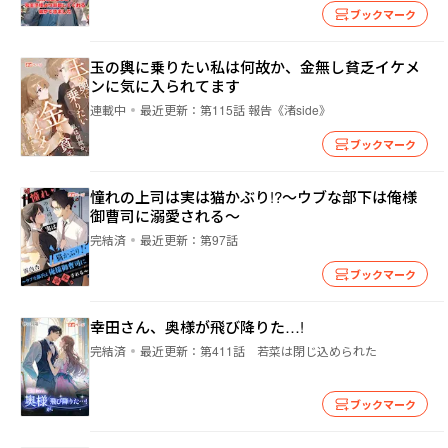
ブックマーク
玉の輿に乗りたい私は何故か、金無し貧乏イケメ
ンに気に入られてます
連載中
最近更新：
第115話 報告《渚side》
ブックマーク
憧れの上司は実は猫かぶり!?～ウブな部下は俺様
御曹司に溺愛される～
完結済
最近更新：
第97話
ブックマーク
幸田さん、奥様が飛び降りた…!
完結済
最近更新：
第411話 若菜は閉じ込められた
ブックマーク