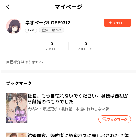
マイページ
ネオページLOEF9312
フォロー
登録日数:
371
Lv.
6
0
0
フォロー
フォロワー
自己紹介はありません
ブックマーク
社長、もう自惚れないでください。奥様は最初か
ら離婚のつもりでした
完結済
最近更新：
最終話 永遠に終わらない夢
ブックマーク
結婚前夜、婚約者に極道ボスに差し出された!? 体