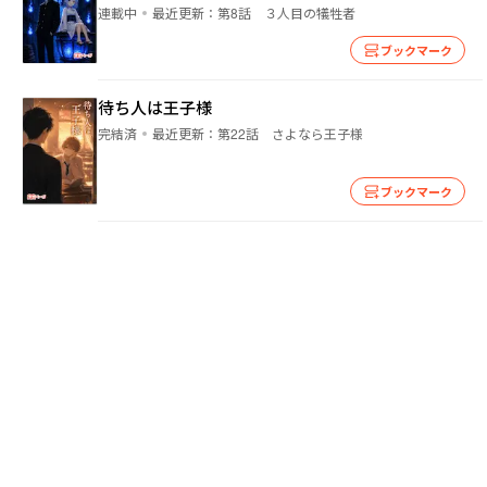
連載中
最近更新：
第8話 ３人目の犠牲者
ブックマーク
待ち人は王子様
完結済
最近更新：
第22話 さよなら王子様
ブックマーク