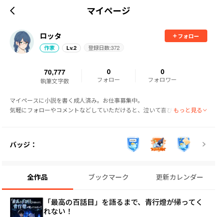
マイページ
ロッタ
フォロー
登録日数:
372
作家
Lv.
2
70,777
0
0
フォロー
フォロワー
執筆文字数
マイペースに小説を書く成人済み。お仕事募集中。

もっと見る
気軽にフォローやコメントなどしていただけると、泣いて喜びます。よろし
バッジ：
全作品
ブックマーク
更新カレンダー
「最高の百話目」を語るまで、青行燈が帰ってく
れない！