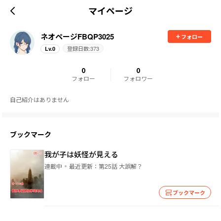
マイページ
ネオページFBQP3025
フォロー
登録日数:
373
Lv.
0
0
0
フォロー
フォロワー
自己紹介はありません
ブックマーク
我が子は妖怪が見える
連載中
最近更新：
第25話 大誤解？
ブックマーク